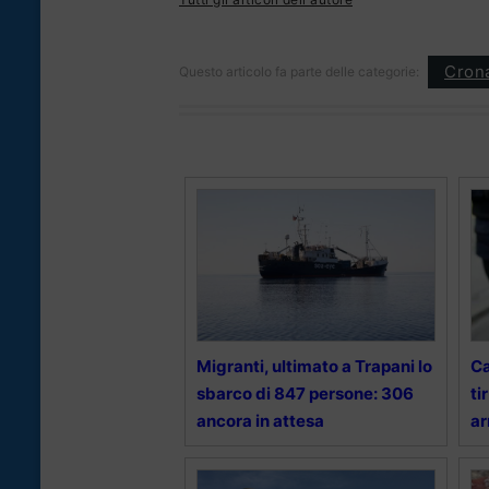
Cron
Questo articolo fa parte delle categorie:
Migranti, ultimato a Trapani lo
Ca
sbarco di 847 persone: 306
ti
ancora in attesa
ar