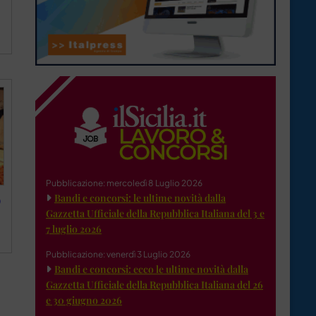
Pubblicazione: mercoledì 8 Luglio 2026
Bandi e concorsi: le ultime novità dalla
0
Gazzetta Ufficiale della Repubblica Italiana del 3 e
7 luglio 2026
Pubblicazione: venerdì 3 Luglio 2026
Bandi e concorsi: ecco le ultime novità dalla
Gazzetta Ufficiale della Repubblica Italiana del 26
e 30 giugno 2026