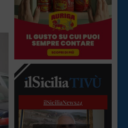
ilSiciliaNews
24