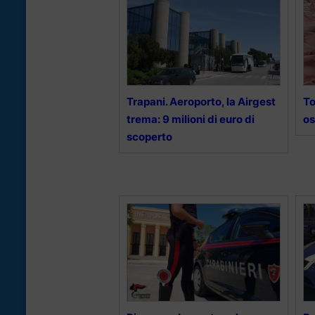
Trapani. Aeroporto, la Airgest
To
trema: 9 milioni di euro di
os
scoperto