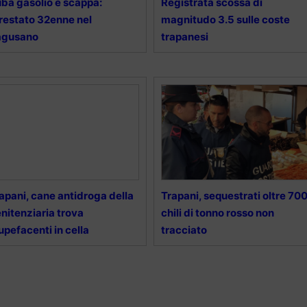
ba gasolio e scappa:
Registrata scossa di
restato 32enne nel
magnitudo 3.5 sulle coste
agusano
trapanesi
apani, cane antidroga della
Trapani, sequestrati oltre 70
nitenziaria trova
chili di tonno rosso non
upefacenti in cella
tracciato