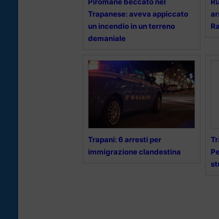
Piromane beccato nel
Ru
Trapanese: aveva appiccato
ar
un incendio in un terreno
R
demaniale
Trapani: 6 arresti per
Tr
immigrazione clandestina
Pe
st