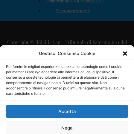
Dichiarazione sulla Privacy (UE)
Disconoscimento
Copyright © ilSicilia | aut. Tribunale di Palermo n.11 del
29/09/2015
Gestisci Consenso Cookie
Editore: Mercurio Comunicazione Soc. Coop. A.R.L.
Per fornire le migliori esperienze, utilizziamo tecnologie come i cookie
per memorizzare e/o accedere alle informazioni del dispositivo. Il
Direttore Editoriale: Maurizio Scaglione
consenso a queste tecnologie ci permetterà di elaborare dati come il
comportamento di navigazione o ID unici su questo sito. Non
Direttore Responsabile: Maria Calabrese
acconsentire o ritirare il consenso può influire negativamente su alcune
caratteristiche e funzioni.
p.zza Sant’Oliva, 9 – 90141 – Palermo – 091335557
P.IVA: 06334930820
Accetta
Mercurio Comunicazione Società Cooperativa a r.l. è
iscritta al Registro degli Operatori di Comunicazione al
Nega
numero 26988