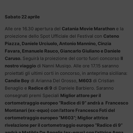
Sabato 22 aprile
Alle ore 16.30 apertura del
Catania Movie Marathon
e la
proiezione dello Spot Ufficiale del Festival con
Cateno
Piazza, Daniele Urciuolo, Antonio Mannino, Cinzia
Favara, Emanuele Rauco, Giancarlo Giuliano e Daniele
Caruso.
Seguirà la proiezione del corto fuori concorso
Il
nostro viaggio
di Nanni Musiqo. Alle ore 17.15 saranno
proiettati gli ultimi corti in concorso, in anteprima siciliana:
Candie Boy
di Arianna Del Grosso,
M603
di Cristian
Benaglio e
Radice di 9
di Daniele Barbiero. Saranno
consegnati premi Speciali
Miglior attore per il
cortometraggio europeo “Radice di 9” andrà a Francesco
Montanari (ex-equo) con l’attore Francesco Foti del
cortometraggio europeo “M603”; Miglior attrice
rivelazione per il cortometraggio europeo “Radice di 9”
andrà a Matilda De Angelis (ex-equo) con l’attrice Anna