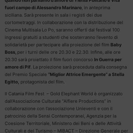
quando non parliamo d’amore di Ylenia Politano e Vita
fuori campo di Alessandro Marinaro
, in anteprima
siciliana. Sarà presente in sala i registi dei due
cortometraggi. In collaborazione con la distribuzione del
Cinema Multisala Lo Po, saranno offerti dal festival 100
ingressi gratuiti a studenti che sosterranno l’evento di
solidarietà per partecipare alla proiezione del film
Baby
Boss,
per i turni delle ore 20.30 e 22.30. Infine, alle ore
20.30 sarà proiettato il film fuori concorso
In Guerra per
amore di Pif
. La proiezione sarà preceduta dalla consegna
del Premio Speciale
“
Miglior Attrice Emergente” a Stella
Egitto,
protagonista del film.
Il Catania Film Fest – Gold Elephant World è organizzato
dall’Associazione Culturale “Alfiere Productions” in
collaborazione con l’associazione Unieventi e con il
patrocinio della Sensi Contemporanei, Agenzia per la
Coesione Territoriale, Ministero dei Beni e delle Attività
Culturali e del Turismo – MIBACT – Direzione Generale per