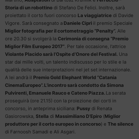
Storia di un robottino
di Stefano De Felici. Inoltre, sarà
proiettato il corto fuori concorso
La viaggiatrice
di Davide
Vigore. Sarà consegnato a
Daniele Ciprì
il premio Speciale
Miglior fotografia per il cortometraggio “Penalty”.
Alle
ore 20.30 si svolgerà la
Cerimonia di consegna “Premio
Miglior Film Europeo 2017”
. Per tale occasione, l’attrice
Violante Placido sarà l’Ospite d’Onore del Festival.
Una
star dai mille volti, un talento indiscusso per lo stile e la
qualità delle sue interpretazioni nel jet set internazionale.
A lei andrà il
Premio Gold Elephant World “Catania
CinemaEuropeo”. L’incontro sarà condotto da Simona
Pulvirenti, Emanuele Rauco e Cateno Piazza.
La serata
proseguirà (ore 21.15) con la proiezione dei corti in
concorso, in anteprima siciliana:
Pussy
di Renata
Gasiorowska,
Stella
di
Massimiliano D’Epiro
(
Miglior
produttore per il corto europeo in concorso
) e
The silence
di Farnoosh Samadi e Ali Asgari.