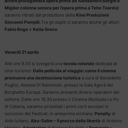
attore protagonista opera prima ad Alessandro Borghi e
Miglior colonna sonora per l’opera prima a Teho Teardo)
saranno ritirati dal produttore della
Kino Produzioni
Giovanni Pompili.
Tra gli ospiti ci saranno anche gli attori
Fabio Boga
e
Katia Greco
.
Venerdì 21 aprile
Alle ore 9.30 si svolgerà una
tavola rotonda
dedicata al
cine-turismo:
Dalla pellicola al viaggio: come il cinema
promuove una destinazione turistica
a cura di Benedetto
Puglisi, Alessia Di Raimondo, presso la Sala Agorà del
Borghetto Europa. Saranno presenti diversi operatori del
settore.
Dalle ore 18.30 presso il Cinema Multisala Lo Po
di Catania, saranno proiettati i primi corti europei in
concorso del Festival, in anteprima siciliana.
Penalty
di
Aldo Iuliano,
Abu-Salim – Il prezzo della libertà
di Antonio
Martino,
Adaptation
di Bartosz Kruhilik e
Ferruccio –