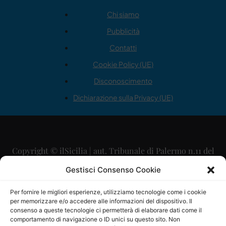
Chi siamo
Pubblicità
Contatti
Cookie Policy (UE)
Disconoscimento
Dichiarazione sulla Privacy (UE)
Copyright © ilSicilia | aut. Tribunale di Palermo n.11 del
29/09/2015
Gestisci Consenso Cookie
Editore: Mercurio Comunicazione Soc. Coop. A.R.L.
Per fornire le migliori esperienze, utilizziamo tecnologie come i cookie
per memorizzare e/o accedere alle informazioni del dispositivo. Il
Direttore Editoriale: Maurizio Scaglione
consenso a queste tecnologie ci permetterà di elaborare dati come il
comportamento di navigazione o ID unici su questo sito. Non