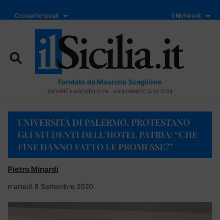
Cronache locali
Il Network
Fondato da Maurizio Scaglione
GIOVEDÌ 6 AGOSTO 2026 - AGGIORNATO ALLE 17:04
UNIVERSITÀ DI PALERMO, PROTESTANO
GLI STUDENTI DELL’HOTEL PATRIA: “CHE
FINE HANNO FATTO LE PROMESSE?”
Pietro Minardi
martedì 8 Settembre 2020