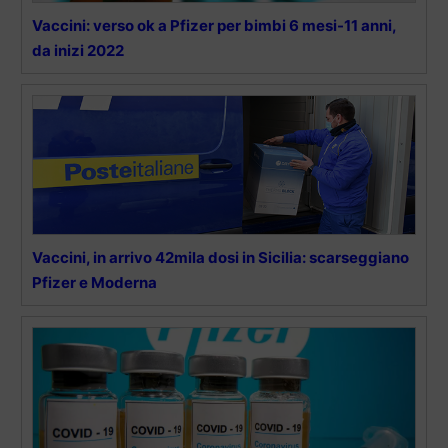
Vaccini: verso ok a Pfizer per bimbi 6 mesi-11 anni,
da inizi 2022
Vaccini, in arrivo 42mila dosi in Sicilia: scarseggiano
Pfizer e Moderna