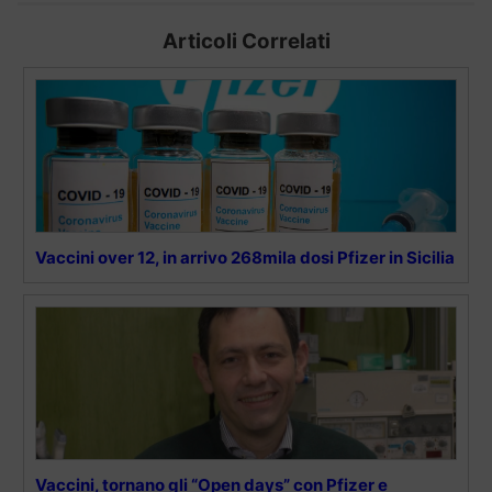
Articoli Correlati
Vaccini over 12, in arrivo 268mila dosi Pfizer in Sicilia
Vaccini, tornano gli “Open days” con Pfizer e