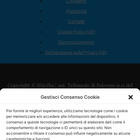
Chi siamo
Pubblicità
Contatti
Cookie Policy (UE)
Disconoscimento
Dichiarazione sulla Privacy (UE)
Copyright © ilSicilia | aut. Tribunale di Palermo n.11 del
29/09/2015
Gestisci Consenso Cookie
Editore: Mercurio Comunicazione Soc. Coop. A.R.L.
Per fornire le migliori esperienze, utilizziamo tecnologie come i cookie
per memorizzare e/o accedere alle informazioni del dispositivo. Il
Direttore Editoriale: Maurizio Scaglione
consenso a queste tecnologie ci permetterà di elaborare dati come il
comportamento di navigazione o ID unici su questo sito. Non
Direttore Responsabile: Maria Calabrese
acconsentire o ritirare il consenso può influire negativamente su alcune
caratteristiche e funzioni.