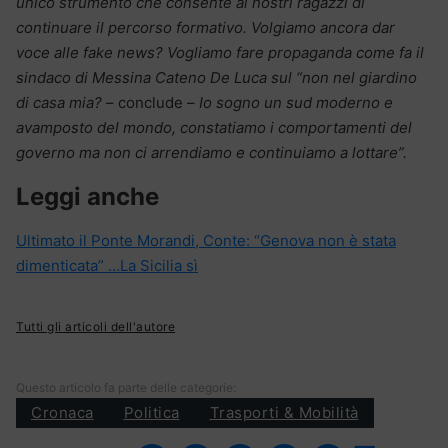
unico strumento che consente ai nostri ragazzi di
continuare il percorso formativo. Volgiamo ancora dar
voce alle fake news? Vogliamo fare propaganda come fa il
sindaco di Messina Cateno De Luca sul “non nel giardino
di casa mia?
– conclude –
Io sogno un sud moderno e
avamposto del mondo, constatiamo i comportamenti del
governo ma non ci arrendiamo e continuiamo a lottare”.
Leggi anche
Ultimato il Ponte Morandi, Conte: “Genova non è stata
dimenticata” …La Sicilia sì
Tutti gli articoli dell'autore
Questo articolo fa parte delle categorie:
Cronaca
Politica
Trasporti & Mobilità