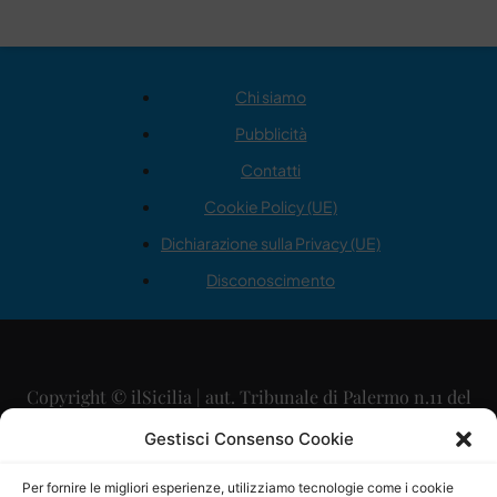
Chi siamo
Pubblicità
Contatti
Cookie Policy (UE)
Dichiarazione sulla Privacy (UE)
Disconoscimento
Copyright © ilSicilia | aut. Tribunale di Palermo n.11 del
29/09/2015
Gestisci Consenso Cookie
Editore: Mercurio Comunicazione Soc. Coop. A.R.L.
Per fornire le migliori esperienze, utilizziamo tecnologie come i cookie