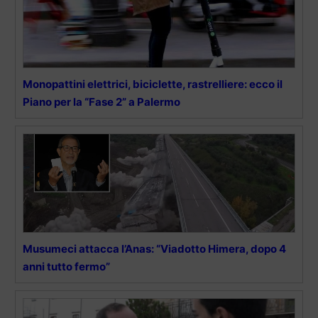
Monopattini elettrici, biciclette, rastrelliere: ecco il
Piano per la “Fase 2” a Palermo
Musumeci attacca l’Anas: “Viadotto Himera, dopo 4
anni tutto fermo”