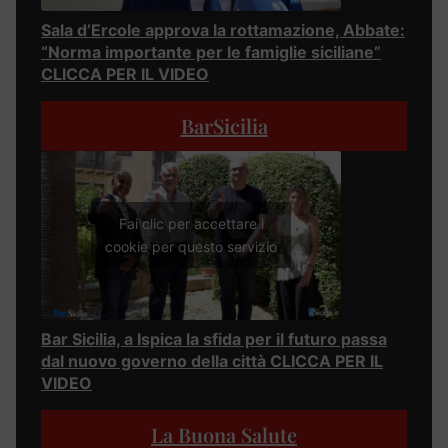
Sala d’Ercole approva la rottamazione, Abbate:
“Norma importante per le famiglie siciliane”
CLICCA PER IL VIDEO
BarSicilia
Fai clic per accettare i
cookie per questo servizio
Bar Sicilia, a Ispica la sfida per il futuro passa
dal nuovo governo della città CLICCA PER IL
VIDEO
La Buona Salute