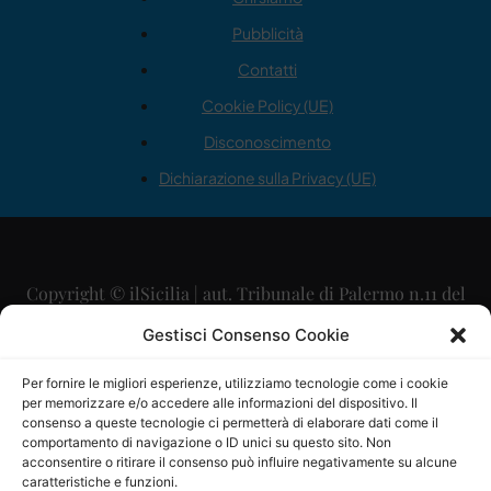
Pubblicità
Contatti
Cookie Policy (UE)
Disconoscimento
Dichiarazione sulla Privacy (UE)
Copyright © ilSicilia | aut. Tribunale di Palermo n.11 del
29/09/2015
Gestisci Consenso Cookie
Editore: Mercurio Comunicazione Soc. Coop. A.R.L.
Per fornire le migliori esperienze, utilizziamo tecnologie come i cookie
per memorizzare e/o accedere alle informazioni del dispositivo. Il
Direttore Editoriale: Maurizio Scaglione
consenso a queste tecnologie ci permetterà di elaborare dati come il
comportamento di navigazione o ID unici su questo sito. Non
Direttore Responsabile: Maria Calabrese
acconsentire o ritirare il consenso può influire negativamente su alcune
caratteristiche e funzioni.