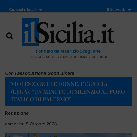
Cronache locali
Il Network
Fondato da Maurizio Scaglione
VENERDÌ 7 AGOSTO 2026 - AGGIORNATO ALLE 18:01
Con l'associazione Good Bikers
VIOLENZA SULLE DONNE, FIGUCCIA
(LEGA): “UN MINUTO DI SILENZIO AL FORO
ITALICO DI PALERMO”
Redazione
domenica 8 Ottobre 2023