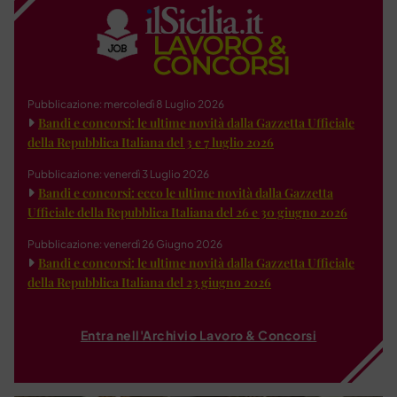
Pubblicazione: mercoledì 8 Luglio 2026
Bandi e concorsi: le ultime novità dalla Gazzetta Ufficiale
della Repubblica Italiana del 3 e 7 luglio 2026
Pubblicazione: venerdì 3 Luglio 2026
Bandi e concorsi: ecco le ultime novità dalla Gazzetta
Ufficiale della Repubblica Italiana del 26 e 30 giugno 2026
Pubblicazione: venerdì 26 Giugno 2026
Bandi e concorsi: le ultime novità dalla Gazzetta Ufficiale
della Repubblica Italiana del 23 giugno 2026
Entra nell'Archivio Lavoro & Concorsi