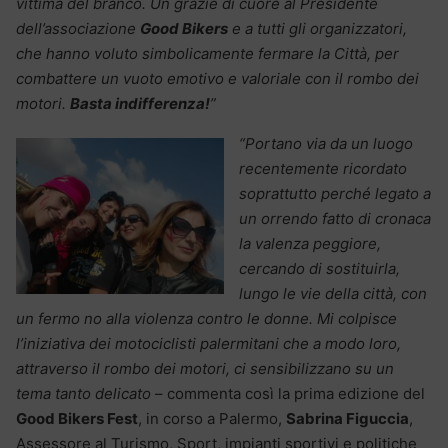
vittima del branco. Un grazie di cuore al Presidente
dell’associazione
Good Bikers
e a tutti gli organizzatori,
che hanno voluto simbolicamente fermare la Città, per
combattere un vuoto emotivo e valoriale con il rombo dei
motori.
Basta indifferenza!
”
“Portano via da un luogo
recentemente ricordato
soprattutto perché legato a
un orrendo fatto di cronaca
la valenza peggiore,
cercando di sostituirla,
lungo le vie della città, con
un fermo no alla violenza contro le donne. Mi colpisce
l’iniziativa dei motociclisti palermitani che a modo loro,
attraverso il rombo dei motori, ci sensibilizzano su un
tema tanto delicato
– commenta così la prima edizione del
Good Bikers Fest
, in corso a Palermo,
Sabrina Figuccia
,
Assessore al Turismo, Sport, impianti sportivi e politiche