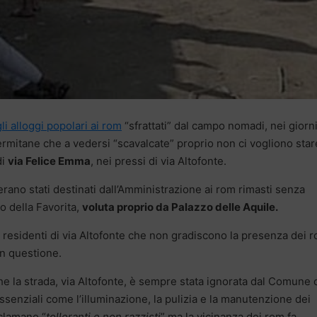
i alloggi popolari ai rom
“sfrattati” dal campo nomadi, nei giorn
alermitane che a vedersi “scavalcate” proprio non ci vogliono star
di
via Felice Emma
, nei pressi di via Altofonte.
rano stati destinati dall’Amministrazione ai rom rimasti senza
 della Favorita,
voluta proprio da Palazzo delle Aquile.
 residenti di via Altofonte che non gradiscono la presenza dei 
in questione.
 che la strada, via Altofonte, è sempre stata ignorata dal Comune
essenziali come l’illuminazione, la pulizia e la manutenzione dei
oclamano “
tolleranti e non razzisti
” ma la vicinanza dei rom fa