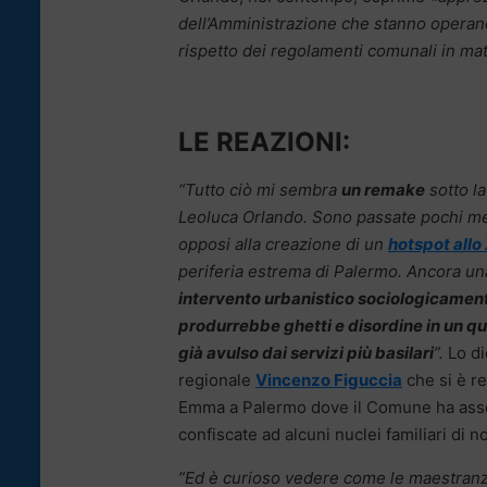
dell’Amministrazione che stanno operand
rispetto dei regolamenti comunali in mat
LE REAZIONI:
“Tutto ciò mi sembra
un remake
sotto la
Leoluca Orlando. Sono passate pochi m
opposi alla creazione di un
hotspot allo
periferia estrema di Palermo. Ancora una
intervento urbanistico sociologicament
produrrebbe ghetti e disordine in un quar
già avulso dai servizi più basilari
”.
Lo di
regionale
Vincenzo Figuccia
che si è re
Emma a Palermo dove il Comune ha asse
confiscate ad alcuni nuclei familiari di n
”Ed è curioso vedere come le maestranze