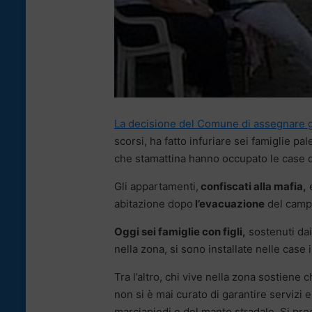
La decisione del Comune di assegnare gl
scorsi, ha fatto infuriare sei famiglie p
che stamattina hanno occupato le case 
Gli appartamenti,
confiscati alla mafia,
e
abitazione dopo
l’evacuazione
del campo
Oggi sei famiglie con figli,
sostenuti dai
nella zona, si sono installate nelle case 
Tra l’altro, chi vive nella zona sostiene
non si è mai curato di garantire servizi 
marciapiedi e del manto stradale. Si pr