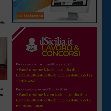
elle
Pubblicazione: mercoledì 8 Luglio 2026
Bandi e concorsi: le ultime novità dalla
Gazzetta Ufficiale della Repubblica Italiana del 3 e
7 luglio 2026
si
Pubblicazione: venerdì 3 Luglio 2026
ad
Bandi e concorsi: ecco le ultime novità dalla
Gazzetta Ufficiale della Repubblica Italiana del 26
e 30 giugno 2026