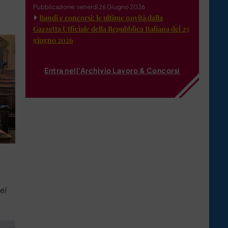
Pubblicazione: venerdì 26 Giugno 2026
Bandi e concorsi: le ultime novità dalla
Gazzetta Ufficiale della Repubblica Italiana del 23
giugno 2026
Entra nell'Archivio Lavoro & Concorsi
el