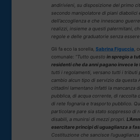
andirivieni, su disposizione del primo c
secondo manipolatore di piani diabolici e
dell’accoglienza e che innescano guerre 
realizzi, insieme a questi palermitani, 
regole e delle graduatorie senza essere
Gli fa eco la sorella,
Sabrina Figuccia
, 
comunale:
“Tutto questo
in spregio a tut
residenti che da anni pagano invece le
tutti i regolamenti, versano tutti i tribut
cambio alcun tipo di servizio da questa 
cittadini lamentano infatti la mancanza d
pubblica, di acqua corrente, di raccolta d
di rete fognaria e trasporto pubblico. Qu
particolare pare sia stato soppresso di 
disabili, a munirsi di mezzi propri.
L’Amm
esercitare principi di uguaglianza a fas
Costituzione che sancisce l’uguaglianza f