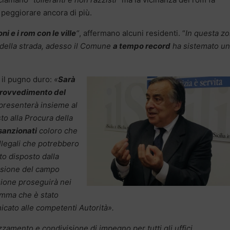
 peggiorare ancora di più.
i e i rom con le ville
“
, affermano alcuni residenti. “
In questa z
a della strada, adesso il Comune
a tempo record
ha sistemato u
il pugno duro:
«
Sarà
provvedimento del
presenterà insieme al
o alla Procura della
sanzionati
coloro che
illegali che potrebbero
to disposto dalla
issione del campo
ssione proseguirà nei
amma che è stato
icato alle competenti Autorità».
zamento e condivisione di impegno per tutti gli uffici