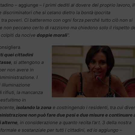
ittadino
– aggiunge –
I primi dediti al dovere del proprio lavoro, il
 discriminatori che si celano dietro la bontà ipocrita
tra poveri. Ci batteremo con ogni forza perché tutto ciò non si
che non peccano certo di razzismo ma chiedono solo il rispetto d
 colpiti da nocive
doppie morali
“.
consigliera
ti quei cittadini
 tasse
, si attengono a
i per non avere in
Amministrazione. I
i illuminazione
i rifiuti, la mancanza
est’ultimo in
recente,
isolando la zona
e costringendo i residenti, tra cui diver
inistrazione non può fare due pesi e due misure e continuare 
i alterne
, in considerazione a quanto recita l’art. 3 della nostra
ormale e sostanziale per tutti i cittadini, ed io aggiungo
–