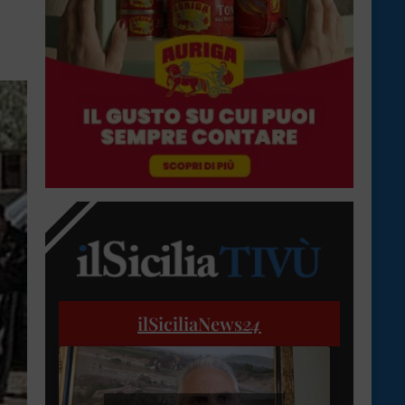
ilSiciliaNews
24