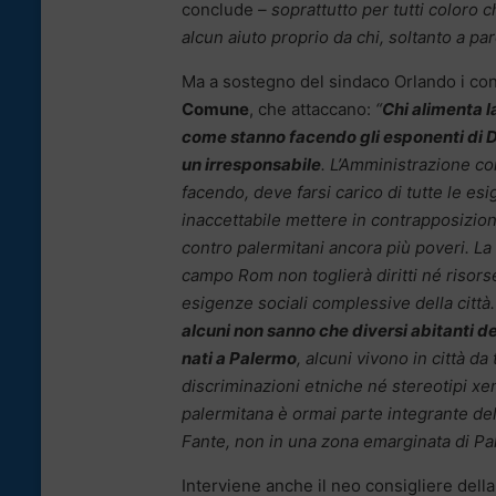
conclude
– soprattutto per tutti coloro
alcun aiuto proprio da chi, soltanto a par
Ma a sostegno del sindaco Orlando i cons
Comune
, che attaccano:
“
Chi alimenta l
come stanno facendo gli esponenti di D
un irresponsabile
. L’Amministrazione c
facendo, deve farsi carico di tutte le esi
inaccettabile mettere in contrapposizion
contro palermitani ancora più poveri. La
campo Rom non toglierà diritti né risors
esigenze sociali complessive della città
alcuni non sanno che diversi abitanti 
nati a Palermo
, alcuni vivono in città da
discriminazioni etniche né stereotipi x
palermitana è ormai parte integrante dell
Fante, non in una zona emarginata di Pa
Interviene anche il neo consigliere dell