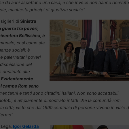
 che da anni aspettano una casa, e che invece non hanno ricevuto
ole, manifesta principi di giustizia sociale”.
iglieri di
Sinistra
a guerra tra poveri,
iventerà Bellissima, è
omunale, così come sta
genze sociali: è
e palermitani poveri
 dismissione del
e destinate alle
.
Evidentemente
del campo Rom sono
 trent’anni e tanti sono cittadini italiani. Non sono accettabili
enofobi; è ampiamente dimostrato infatti che la comunità rom
a città, visto che dal 1990 centinaia di persone vivono in viale d
lermo”.
a Lega,
Igor Gelarda