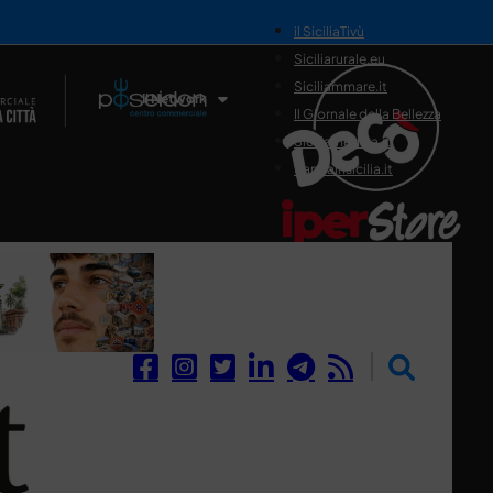
il SiciliaTivù
Siciliarurale.eu
Siciliammare.it
Il Network
Il Giornale della Bellezza
Siciliamedica.it
Sanitainsicilia.it