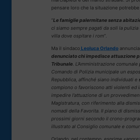
pensare loro che la situazione potrebbe
“
Le famiglie palermitane senza abitazion
ci siamo sempre pagati da soli la pulizi
villa dove ospitare i rom
“.
Ma il sindaco
Leoluca Orlando
annuncia 
denunciato chi impedisce attuazione 
Tribunale
. L’Amministrazione comunale 
Comando di Polizia municipale un espost
Repubblica, affinché siano individuati e
compiono o favoriscono atti violenti ed 
impedire l’attuazione di un provvedimen
Magistratura, con riferimento alla dism
nomadi della Favorita. Il piano di dismi
prossimi giorni secondo il crono-progr
illustrato al Consiglio comunale e comun
Orlando, nel contempo, esprime
«apprez