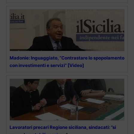
Madonie: Inguaggiato, “Contrastare lo spopolamento
con investimenti e servizi” [Video]
Lavoratori precari Regione siciliana, sindacati: ”si