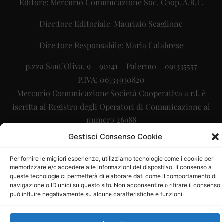
Editore: Mercurio Comunicazione Soc. Coop. A.R.L.
Direttore Editoriale: Maurizio Scaglione
Direttore Responsabile: Maria Calabrese
p.zza Sant’Oliva, 9 – 90141 – Palermo – 091335557
P.IVA: 06334930820
Mercurio Comunicazione Società Cooperativa a r.l. è
iscritta al Registro degli Operatori di Comunicazione al
numero 26988
Gestisci Consenso Cookie
Sito gestito da
La Digitale srl
–
info@ladigitale.it
Per fornire le migliori esperienze, utilizziamo tecnologie come i cookie per
memorizzare e/o accedere alle informazioni del dispositivo. Il consenso a
queste tecnologie ci permetterà di elaborare dati come il comportamento di
navigazione o ID unici su questo sito. Non acconsentire o ritirare il consenso
può influire negativamente su alcune caratteristiche e funzioni.