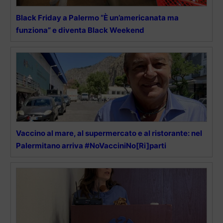
Black Friday a Palermo “È un’americanata ma
funziona” e diventa Black Weekend
Vaccino al mare, al supermercato e al ristorante: nel
Palermitano arriva #NoVacciniNo[Ri]parti