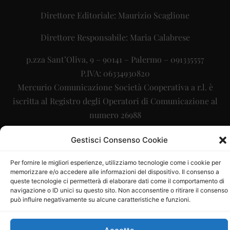
Direttore Editoriale: Maurizio Scaglione
Direttore Responsabile: Maria Calabrese
p.zza Sant’Oliva, 9 – 90141 – Palermo – 091335557
P.IVA: 06334930820
Mercurio Comunicazione Società Cooperativa a r.l. è
iscritta al Registro degli Operatori di Comunicazione al
numero 26988
Sito gestito da
La Digitale srl
–
info@ladigitale.it
Gestisci Consenso Cookie
Per fornire le migliori esperienze, utilizziamo tecnologie come i cookie per
memorizzare e/o accedere alle informazioni del dispositivo. Il consenso a
queste tecnologie ci permetterà di elaborare dati come il comportamento di
navigazione o ID unici su questo sito. Non acconsentire o ritirare il consenso
può influire negativamente su alcune caratteristiche e funzioni.