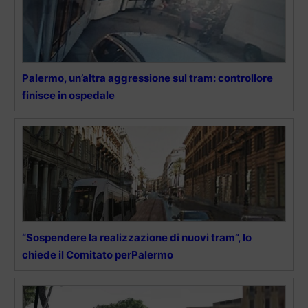
Palermo, un’altra aggressione sul tram: controllore
finisce in ospedale
“Sospendere la realizzazione di nuovi tram”, lo
chiede il Comitato perPalermo