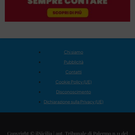
Chi siamo
Pubblicità
Contatti
Cookie Policy (UE)
Disconoscimento
Dichiarazione sulla Privacy (UE)
Copyright © ilSicilia | aut. Tribunale di Palermo n.11 del