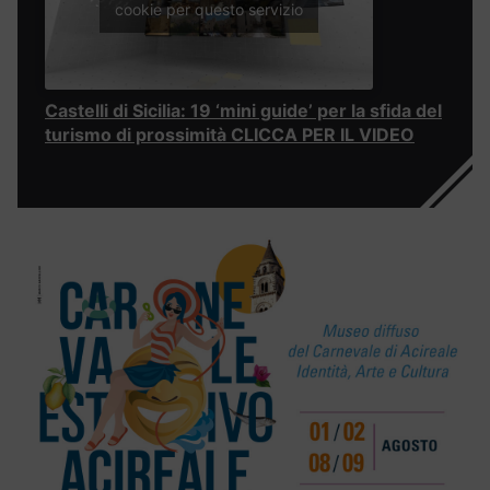
cookie per questo servizio
Castelli di Sicilia: 19 ‘mini guide’ per la sfida del
turismo di prossimità CLICCA PER IL VIDEO