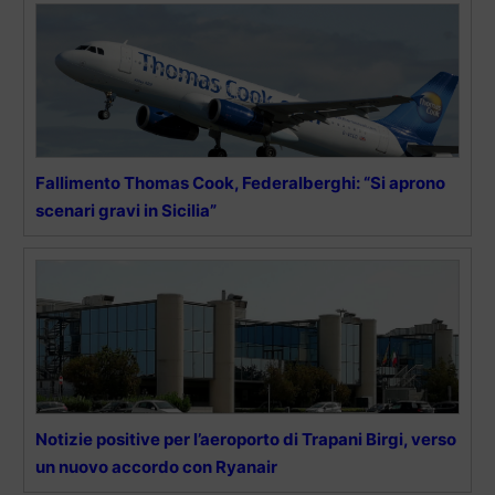
Fallimento Thomas Cook, Federalberghi: “Si aprono
scenari gravi in Sicilia”
Notizie positive per l’aeroporto di Trapani Birgi, verso
un nuovo accordo con Ryanair