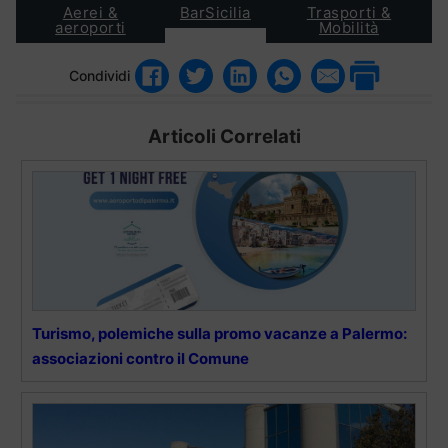
Aerei &
BarSicilia
Trasporti &
aeroporti
Mobilità
Condividi
Articoli Correlati
Turismo, polemiche sulla promo vacanze a Palermo:
associazioni contro il Comune