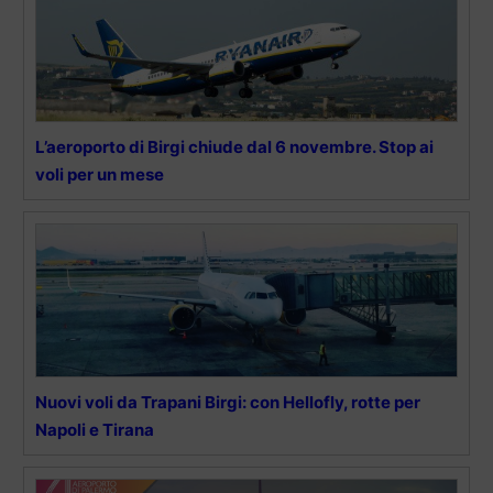
L’aeroporto di Birgi chiude dal 6 novembre. Stop ai
voli per un mese
Nuovi voli da Trapani Birgi: con Hellofly, rotte per
Napoli e Tirana