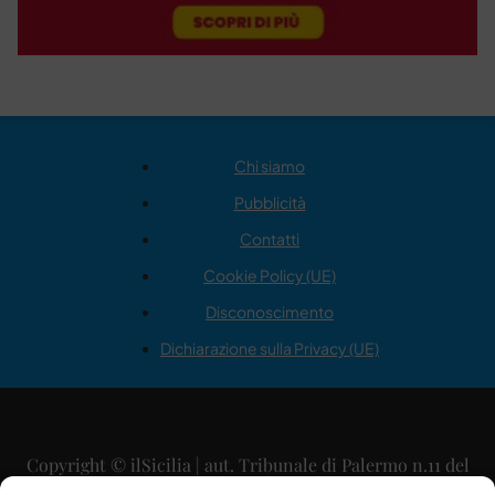
Chi siamo
Pubblicità
Contatti
Cookie Policy (UE)
Disconoscimento
Dichiarazione sulla Privacy (UE)
Copyright © ilSicilia | aut. Tribunale di Palermo n.11 del
29/09/2015