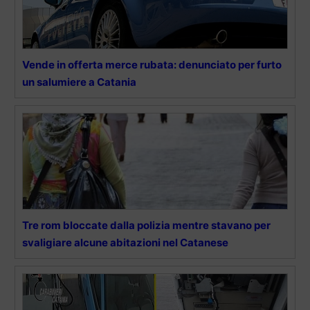
Vende in offerta merce rubata: denunciato per furto
un salumiere a Catania
Tre rom bloccate dalla polizia mentre stavano per
svaligiare alcune abitazioni nel Catanese