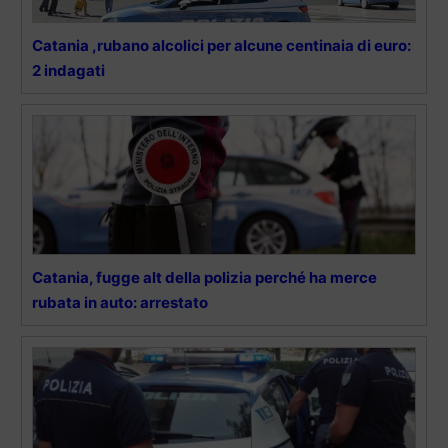
Catania ,rubano alcolici per alcune centinaia di euro:
2 indagati
Catania, fugge alt della polizia perché ha merce
rubata in auto: arrestato