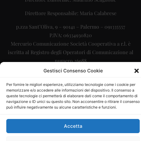
Direttore Responsabile: Maria Calabrese
p.zza Sant’Oliva, 9 – 90141 – Palermo – 091335557
P.IVA: 06334930820
Mercurio Comunicazione Società Cooperativa a r.l. è
iscritta al Registro degli Operatori di Comunicazione al
numero 26988
Gestisci Consenso Cookie
Sito gestito da
La Digitale srl
–
info@ladigitale.it
Per fornire le migliori esperienze, utilizziamo tecnologie come i cookie per
memorizzare e/o accedere alle informazioni del dispositivo. Il consenso a
queste tecnologie ci permetterà di elaborare dati come il comportamento di
navigazione o ID unici su questo sito. Non acconsentire o ritirare il consenso
può influire negativamente su alcune caratteristiche e funzioni.
Accetta