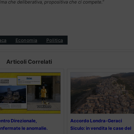
rima che deliberativa, propositiva che ci compete.”
aca
Economia
Politica
Articoli Correlati
ntro Direzionale,
Accordo Londra-Geraci
nfermate le anomalie.
Siculo: in vendita le case del