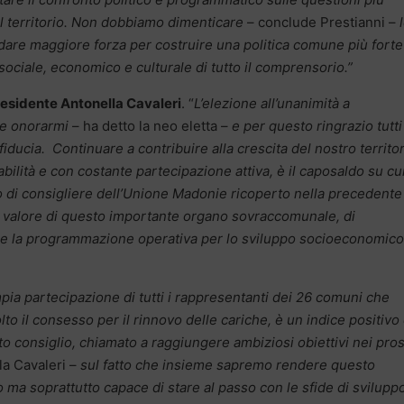
il territorio. Non dobbiamo dimenticare
– conclude Prestianni –
o dare maggiore forza per costruire una politica comune più forte
sociale, economico e culturale di tutto il comprensorio.”
residente Antonella Cavaleri
. “
L’elezione all’unanimità a
he onorarmi
– ha detto la neo eletta –
e per questo ringrazio tutti 
fiducia. Continuare a contribuire alla crescita del nostro territo
ità e con costante partecipazione attiva, è il caposaldo su cui
 di consigliere dell’Unione Madonie ricoperto nella precedente
il valore di questo importante organo sovraccomunale, di
o e la programmazione operativa per lo sviluppo socioeconomico
mpia partecipazione di tutti i rappresentanti dei 26 comuni che
o il consesso per il rinnovo delle cariche, è un indice positivo
o consiglio, chiamato a raggiungere ambiziosi obiettivi nei pro
a Cavaleri –
sul fatto che insieme sapremo rendere questo
ma soprattutto capace di stare al passo con le sfide di svilupp