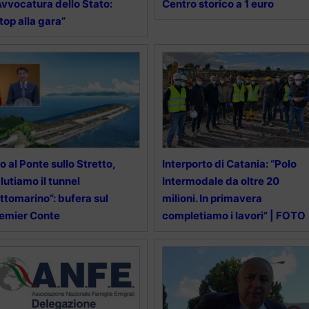
Avvocatura dello Stato:
Centro storico a 1 euro
top alla gara”
o al Ponte sullo Stretto,
Interporto di Catania: “Polo
lutiamo il tunnel
Intermodale da oltre 20
ttomarino”: bufera sul
milioni. In primavera
emier Conte
completiamo i lavori” | FOTO