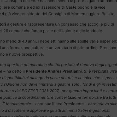
 il Consiglio dell’Ente ha anche scelto la propria guida affidando
igliere comunale ed ex assessore di Castelbuono e la vice
eri
già vice presidente del Consiglio di Montemaggiore Belsito.
tori
a gestire e rappresentare un consesso che accoglie più di
dei 26 comuni che fanno parte dell’Unione delle Madonie.
no meno di 40 anni, i neoeletti hanno alle spalle varie esperien
d una formazione culturale universitaria di primordine. Prestiann
smo e nuove prospettive.
fronto aperto e democratico che ha portato al rinnovo degli organi
ie
– ha detto il
Presidente Andrea Prestianni
.
Si è respirata un’a
disponibilità al dialogo da parte di tutti, e auspico che si possa
 l’Unione non deve limitarsi a gestire solo i fondi e gli investi
Interne o dal PO FESR 2021-2027, per quanto importanti e centra
politica di coordinamento e concertazione territoriale tra tutti 
a. È fondamentale
– continua il neo Presidente –
dare nuovo sla
olo a discutere e approvare gli atti amministrativi e gestionali
are il confronto politico e programmatico sulle questioni più