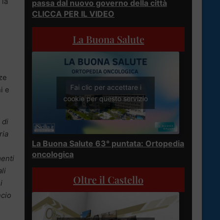
 la
passa dal nuovo governo della città
CLICCA PER IL VIDEO
La Buona Salute
ze
Fai clic per accettare i
i e
cookie per questo servizio
 di
ria
La Buona Salute 63° puntata: Ortopedia
oncologica
menti
li
Oltre il Castello
i
ncio