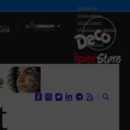
il SiciliaTivù
Siciliarurale.eu
Siciliammare.it
Il Network
Il Giornale della Bellezza
Siciliamedica.it
Sanitainsicilia.it