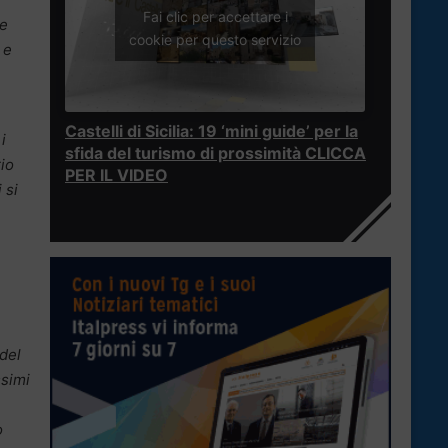
Fai clic per accettare i
le
cookie per questo servizio
 e
Castelli di Sicilia: 19 ‘mini guide’ per la
i
sfida del turismo di prossimità CLICCA
rio
PER IL VIDEO
 si
 del
ssimi
o