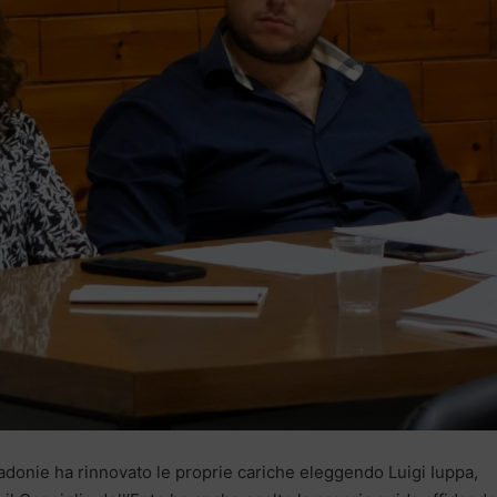
adonie ha rinnovato le proprie cariche eleggendo Luigi Iuppa,