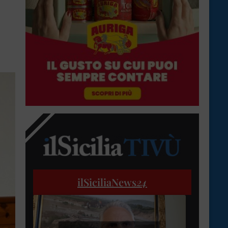
ilSiciliaNews
24