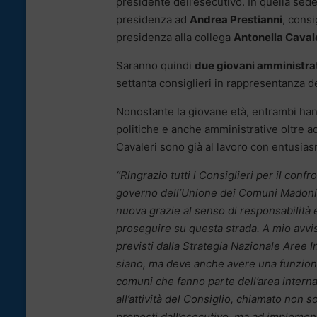
presidente dell’esecutivo. In quella sede
presidenza ad
Andrea Prestianni
, cons
presidenza alla collega
Antonella Caval
Saranno quindi
due giovani amministra
settanta consiglieri in rappresentanza 
Nonostante la giovane età, entrambi han
politiche e anche amministrative oltre a
Cavaleri sono già al lavoro con entusia
“Ringrazio tutti i Consiglieri per il con
governo dell’Unione dei Comuni Madon
nuova grazie al senso di responsabilità e 
proseguire su questa strada. A mio avviso
previsti dalla Strategia Nazionale Aree 
siano, ma deve anche avere una funzione 
comuni che fanno parte dell’area intern
all’attività del Consiglio, chiamato non s
proposti dall’esecutivo, ma ad implement