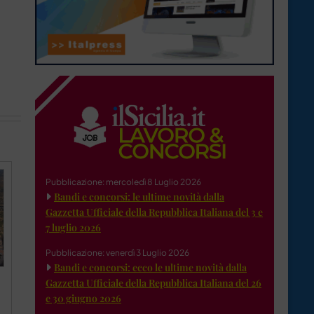
Pubblicazione: mercoledì 8 Luglio 2026
Bandi e concorsi: le ultime novità dalla
Gazzetta Ufficiale della Repubblica Italiana del 3 e
7 luglio 2026
Pubblicazione: venerdì 3 Luglio 2026
Bandi e concorsi: ecco le ultime novità dalla
Gazzetta Ufficiale della Repubblica Italiana del 26
e 30 giugno 2026