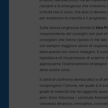
rilevanti e le emergenze che investono 
criticità che ci sono, che anzi ci devon
per sostenere la crescita e il progresso 
Sulla stessa lunghezza d’onda la
Vice P
vicepresidente del consiglio non può c
consiglieri che hanno riposto in me tale 
con sempre maggiore senso di responsabil
basa questo mio nuovo impegno. Il ruolo
legislatura mi ha permesso di scoprire 
apprezzarne l’indirizzamento strategic
delle nostre zone
.
Il clima di confronto democratico e di a
compongono l’Unione, nel quale si è svolt
grado di maturità che ha raggiunto quest
anni. Sono fiduciosa
– conclude Antonell
consesso dinamico, innovativo, concreto 