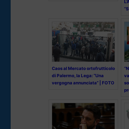
L’
“S
Caos al Mercato ortofrutticolo
“N
di Palermo, la Lega: “Una
va
vergogna annunciata” | FOTO
so
pr