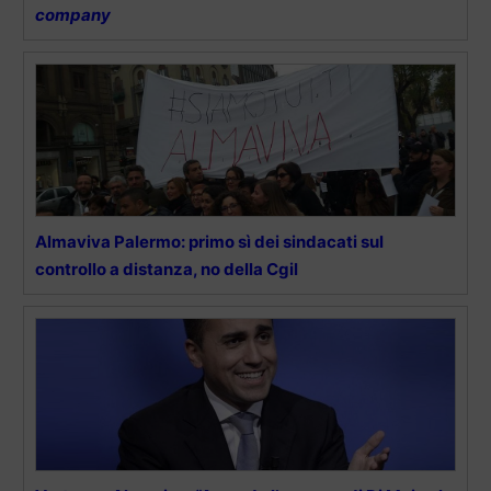
company
Almaviva Palermo: primo sì dei sindacati sul
controllo a distanza, no della Cgil