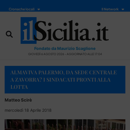
Cronache locali
Il Network
Fondato da Maurizio Scaglione
GIOVEDÌ 6 AGOSTO 2026 - AGGIORNATO ALLE 17:04
ALMAVIVA PALERMO, DA SEDE CENTRALE
A ZAVORRA? I SINDACATI PRONTI ALLA
LOTTA
Matteo Scirè
mercoledì 18 Aprile 2018