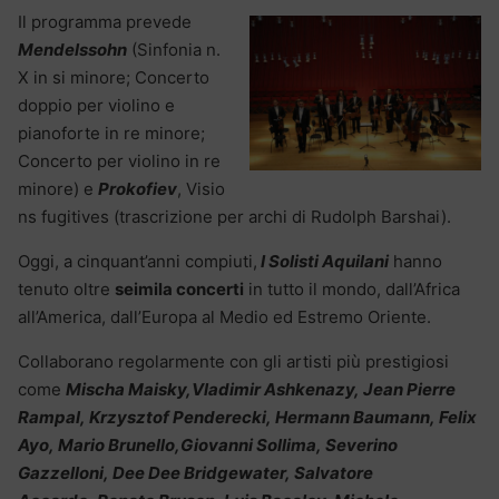
Il programma prevede
Mendelssohn
(Sinfonia n.
X in si minore; Concerto
doppio per violino e
pianoforte in re minore;
Concerto per violino in re
minore) e
Prokofiev
, Visio
ns fugitives (trascrizione per archi di Rudolph Barshai).
Oggi, a cinquant’anni compiuti,
I Solisti Aquilani
hanno
tenuto oltre
seimila concerti
in tutto il mondo, dall’Africa
all’America, dall’Europa al Medio ed Estremo Oriente.
Collaborano regolarmente con gli artisti più prestigiosi
come
Mischa Maisky,Vladimir Ashkenazy, Jean Pierre
Rampal, Krzysztof Penderecki, Hermann Baumann, Felix
Ayo, Mario Brunello,Giovanni Sollima, Severino
Gazzelloni, Dee Dee Bridgewater, Salvatore