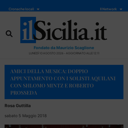
Cronache locali
Il Network
Fondato da Maurizio Scaglione
LUNEDÌ 10 AGOSTO 2026 - AGGIORNATO ALLE 12:11
AMICI DELLA MUSICA: DOPPIO
APPUNTAMENTO CON I SOLISTI AQUILANI
CON SHLOMO MINTZ E ROBERTO
PROSSEDA
Rosa Guttilla
sabato 5 Maggio 2018