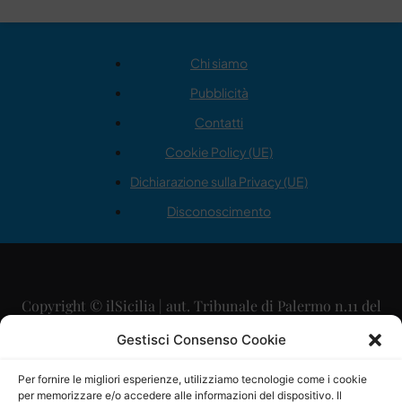
Chi siamo
Pubblicità
Contatti
Cookie Policy (UE)
Dichiarazione sulla Privacy (UE)
Disconoscimento
Copyright © ilSicilia | aut. Tribunale di Palermo n.11 del
29/09/2015
Gestisci Consenso Cookie
Editore: Mercurio Comunicazione Soc. Coop. A.R.L.
Per fornire le migliori esperienze, utilizziamo tecnologie come i cookie
per memorizzare e/o accedere alle informazioni del dispositivo. Il