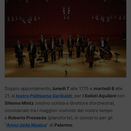
Doppio appuntamento
, lunedì 7
alle 17,15 e
martedì 8
alle
21, al
teatro Politeama Garibaldi
, per
I
Solisti Aquilani
con
Shlomo Mintz
(violino solista e direttore d’orchestra),
considerato tra i maggiori violinisti del nostro tempo
e
Roberto Prosseda
(pianoforte), in concerto per gli
“
Amici della Musica
” di
Palermo
.