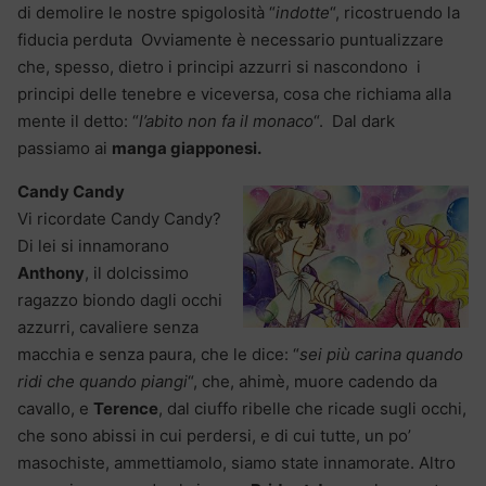
di demolire le nostre spigolosità “
indotte
“, ricostruendo la
fiducia perduta Ovviamente è necessario puntualizzare
che, spesso, dietro i principi azzurri si nascondono i
principi delle tenebre e viceversa, cosa che richiama alla
mente il detto: “
l’abito non fa il monaco
“. Dal dark
passiamo ai
manga giapponesi.
Candy Candy
Vi ricordate Candy Candy?
Di lei si innamorano
Anthony
, il dolcissimo
ragazzo biondo dagli occhi
azzurri, cavaliere senza
macchia e senza paura, che le dice: “
sei più carina quando
ridi che quando piangi
“, che, ahimè, muore cadendo da
cavallo, e
Terence
, dal ciuffo ribelle che ricade sugli occhi,
che sono abissi in cui perdersi, e di cui tutte, un po’
masochiste, ammettiamolo, siamo state innamorate. Altro