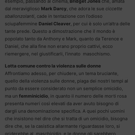
esempio, passando al cinema,
Bridget Jones
che, amata
dal meraviglioso
Mark Darcy
, che adora le sue
ciccette
sballonzolanti
, cade in tentazione con l’odioso
sciupafemmine
Daniel Cleaver
, per cui è solo un’altra delle
tante prede. Questo a dimostrazione che il mondo è
popolato tanto da Anthony e Mark, quanto da Terence e
Daniel, che alla fine non erano proprio cattivi, ecco
riemergere, nel giustificarli, l’innato masochismo.
Lotta comune contro la violenza sulle donne
Affrontiamo adesso, per chiudere, un tema bruciante,
quello della violenza sulle donne, piaga dei nostri tempi al
punto da essere considerato non un semplice omicidio,
ma un
femminicidio
, in quanto il numero delle morti rosa
presenta numeri così elevati da aver avuto bisogno di
dargli una denominazione specifica. A quei pochi uomini
che insistono nel dire che si tratta di un omicidio, bisogna
dire che, se la casistica allarmante riguardasse loro, si
griderebbe al
maschicidio
, e le donne gli sarebbero