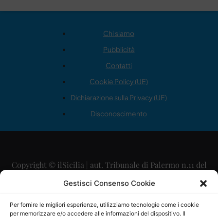
Chi siamo
Pubblicità
Contatti
Cookie Policy (UE)
Dichiarazione sulla Privacy (UE)
Disconoscimento
Copyright © ilSicilia | aut. Tribunale di Palermo n.11 del
29/09/2015
Gestisci Consenso Cookie
Editore: Mercurio Comunicazione Soc. Coop. A.R.L.
Per fornire le migliori esperienze, utilizziamo tecnologie come i cookie
per memorizzare e/o accedere alle informazioni del dispositivo. Il