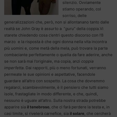
silenzio. Ovviamente
stiamo operando, col
sorriso, delle
generalizzazioni che, però, non si allontanano tanto dalle
realtà se John Gray è assurto a “
guru
” della coppia.Vi
starete chiedendo cosa c’entri questo discorso con l’8
marzo e la risposta è che ogni donna nella vita incontra
più uomini e, come metà della mela, può trovare la parte
combaciante perfettamente o quella da fare aderire, anche
se non sarà mai l’originale, ma copia, anzi
coppia
imperfetta
. Dai rapporti, più o meno fortunati, verranno
permeate le sue opinioni e aspettative, facendole
guardare all’altro con sospetto. La cosa che dovremmo
regalarci, scambievolmente, è il pensiero che tutti siamo
isole, frastagliate in modo differente, e che, quindi,
nessuno è uguale all’altro. Sulla nostra strada potrebbe
apparire sia
il tenebroso
, che ci farà perdere la testa e, in
casi limite, si rivelerà carnefice, sia
il solare
, che cercherà