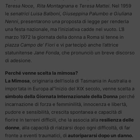
Teresa Noce
,
Rita Montagnana
e
Teresa Mattei
. Nel 1959
le
senatrici Luisa Balboni, Giuseppina Palumbo e Giuliana
Nenni
, presentarono una proposta di legge per renderla
una festa nazionale, ma l’iniziativa cadde nel vuoto. L’8
marzo 1972 la giornata della donna a Roma si tenne in
piazza Campo de’ Fiori
e vi partecipò anche l’attrice
statunitense
Jane Fonda
, che pronunciò un breve discorso
di adesione.
Perché venne scelta la mimosa?
La Mimosa
, originaria dell’isola di Tasmania in Australia e
importata in Europa al’’inizio del XIX secolo, venne scelta a
simbolo della Giornata Internazionale della Donna
perché
incarnazione di forza e femminilità, innocenza e libertà,
pudore e sensibilità, crescita spontanea e capacità di
fiorire in terreni difficili, che la associa alla
resilienza delle
donne
, alla capacità di rialzarsi dopo ogni difficoltà, di far
fronte a eventi traumatici, di
autoripararsi dopo un
danno.