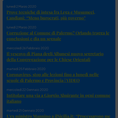
lunedì 2 Marzo 2020
Prove tecniche di intesa fra Lega e Musumeci,
Candiani: “Meno burocrati, più governo”
lunedì 2 Marzo 2020
Corruzione al Comune di Palermo? Orlando tragga le
conclusioni e dia un segnale
mercoledì 26 Febbraio 2020
Il vescovo di Piana degli Albanesi nuovo segretario
della Congregazione per le Chiese Orientali
martedì 25 Febbraio 2020
Coronavirus, stop alle lezioni fino a lunedì nelle
scuole di Palermo e Provincia | VIDEO
mercoledì 22 Gennaio 2020
Intitolare una via a Giorgio Almirante in ogni comune
italiano
martedì 21 Gennaio 2020
L’ex ministro Mannino a ilSicilia.it: “Processarono me