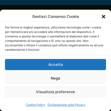
Gestisci Consenso Cookie
Copyright © ilSicilia | aut. Tribunale di Palermo n.11 del
Per fornire le migliori esperienze, utilizziamo tecnologie come i cookie
29/09/2015
per memorizzare e/o accedere alle informazioni del dispositivo. Il
consenso a queste tecnologie ci permetterà di elaborare dati come il
Editore: Mercurio Comunicazione Soc. Coop. A.R.L.
comportamento di navigazione o ID unici su questo sito. Non
acconsentire o ritirare il consenso può influire negativamente su alcune
Direttore Editoriale: Maurizio Scaglione
caratteristiche e funzioni.
Direttore Responsabile: Maria Calabrese
Accetta
p.zza Sant’Oliva, 9 – 90141 – Palermo – 091335557
P.IVA: 06334930820
Nega
Mercurio Comunicazione Società Cooperativa a r.l. è
iscritta al Registro degli Operatori di Comunicazione al
Visualizza preferenze
numero 26988
Cookie Policy
Dichiarazione sulla Privacy
Sito gestito da
La Digitale srl
–
info@ladigitale.it