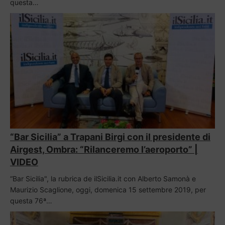
questa…
“Bar Sicilia” a Trapani Birgi con il presidente di
Airgest, Ombra: “Rilanceremo l’aeroporto” |
VIDEO
“Bar Sicilia", la rubrica de ilSicilia.it con Alberto Samonà e
Maurizio Scaglione, oggi, domenica 15 settembre 2019, per
questa 76ª…