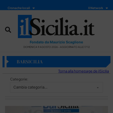
Cronache locali
Il Network
Fondato da Maurizio Scaglione
DOMENICA 9 AGOSTO 2026 - AGGIORNATO ALLE 17:12
BARSICILIA
Torna alla homepage de ilSicilia
Categorie: