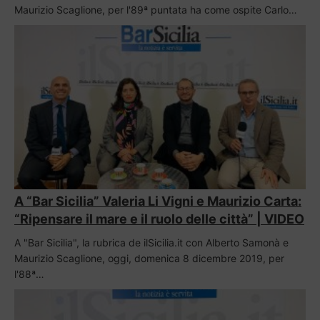
Maurizio Scaglione, per l'89ª puntata ha come ospite Carlo…
A “Bar Sicilia” Valeria Li Vigni e Maurizio Carta:
“Ripensare il mare e il ruolo delle città” | VIDEO
A "Bar Sicilia", la rubrica de ilSicilia.it con Alberto Samonà e
Maurizio Scaglione, oggi, domenica 8 dicembre 2019, per
l'88ª…