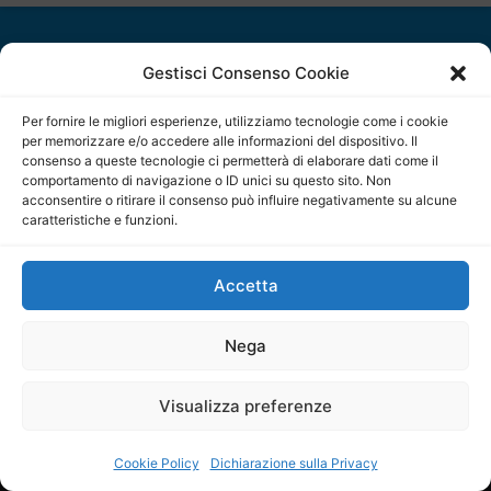
Chi siamo
Gestisci Consenso Cookie
Pubblicità
Per fornire le migliori esperienze, utilizziamo tecnologie come i cookie
Contatti
per memorizzare e/o accedere alle informazioni del dispositivo. Il
consenso a queste tecnologie ci permetterà di elaborare dati come il
Cookie Policy (UE)
comportamento di navigazione o ID unici su questo sito. Non
Disconoscimento
acconsentire o ritirare il consenso può influire negativamente su alcune
caratteristiche e funzioni.
Dichiarazione sulla Privacy (UE)
Accetta
Nega
Copyright © ilSicilia | aut. Tribunale di Palermo n.11 del
29/09/2015
Visualizza preferenze
Editore: Mercurio Comunicazione Soc. Coop. A.R.L.
Cookie Policy
Dichiarazione sulla Privacy
Direttore Editoriale: Maurizio Scaglione