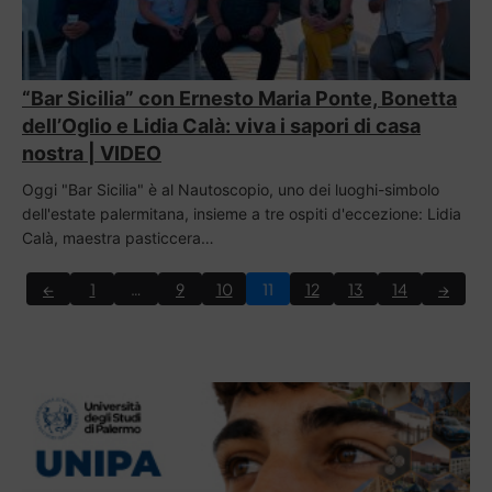
“Bar Sicilia” con Ernesto Maria Ponte, Bonetta
dell’Oglio e Lidia Calà: viva i sapori di casa
nostra | VIDEO
Oggi "Bar Sicilia" è al Nautoscopio, uno dei luoghi-simbolo
dell'estate palermitana, insieme a tre ospiti d'eccezione: Lidia
Calà, maestra pasticcera…
←
1
…
9
10
11
12
13
14
→