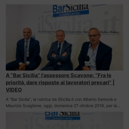
A “Bar Sicilia” l’assessore Scavone: “Fra le
priorità, dare risposte ai lavoratori precari” |
VIDEO
A "Bar Sicilia", la rubrica de ilSicilia.it con Alberto Samonà e
Maurizio Scaglione, oggi, domenica 27 ottobre 2019, per la…