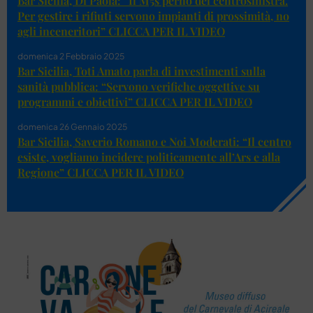
Bar Sicilia, Di Paola: “Il M5s perno del centrosinistra.
Per gestire i rifiuti servono impianti di prossimità, no
agli inceneritori” CLICCA PER IL VIDEO
domenica 2 Febbraio 2025
Bar Sicilia, Toti Amato parla di investimenti sulla
sanità pubblica: “Servono verifiche oggettive su
programmi e obiettivi” CLICCA PER IL VIDEO
domenica 26 Gennaio 2025
Bar Sicilia, Saverio Romano e Noi Moderati: “Il centro
esiste, vogliamo incidere politicamente all’Ars e alla
Regione” CLICCA PER IL VIDEO