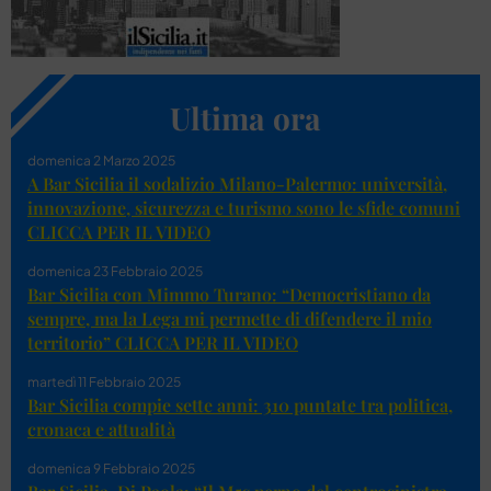
Ultima ora
domenica 2 Marzo 2025
A Bar Sicilia il sodalizio Milano-Palermo: università,
innovazione, sicurezza e turismo sono le sfide comuni
CLICCA PER IL VIDEO
domenica 23 Febbraio 2025
Bar Sicilia con Mimmo Turano: “Democristiano da
sempre, ma la Lega mi permette di difendere il mio
territorio” CLICCA PER IL VIDEO
martedì 11 Febbraio 2025
Bar Sicilia compie sette anni: 310 puntate tra politica,
cronaca e attualità
domenica 9 Febbraio 2025