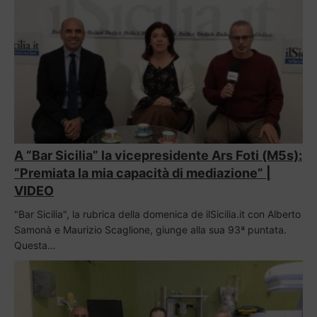
A “Bar Sicilia” la vicepresidente Ars Foti (M5s):
“Premiata la mia capacità di mediazione” |
VIDEO
"Bar Sicilia", la rubrica della domenica de ilSicilia.it con Alberto
Samonà e Maurizio Scaglione, giunge alla sua 93ª puntata.
Questa…