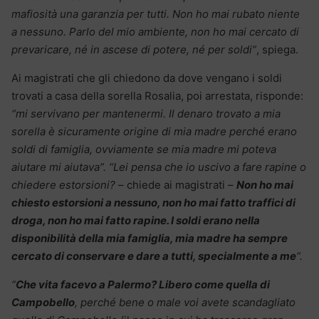
mafiosità una garanzia per tutti. Non ho mai rubato niente
a nessuno. Parlo del mio ambiente, non ho mai cercato di
prevaricare, né in ascese di potere, né per soldi”
, spiega.
Ai magistrati che gli chiedono da dove vengano i soldi
trovati a casa della sorella Rosalia, poi arrestata, risponde:
“mi servivano per mantenermi. Il denaro trovato a mia
sorella è sicuramente origine di mia madre perché erano
soldi di famiglia, ovviamente se mia madre mi poteva
aiutare mi aiutava”. “Lei pensa che io uscivo a fare rapine o
chiedere estorsioni?
– chiede ai magistrati –
Non ho mai
chiesto estorsioni a nessuno, non ho mai fatto traffici di
droga, non ho mai fatto rapine. I soldi erano nella
disponibilità della mia famiglia, mia madre ha sempre
cercato di conservare e dare a tutti, specialmente a me
“.
“
Che vita facevo a Palermo? Libero come quella di
Campobello
, perché bene o male voi avete scandagliato