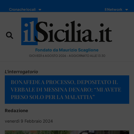
Cronache locali
Il Network
Fondato da Maurizio Scaglione
GIOVEDÌ 6 AGOSTO 2026 - AGGIORNATO ALLE 13:30
L'interrogatorio
BONAFEDE A PROCESSO, DEPOSITATO IL
VERBALE DI MESSINA DENARO: “MI AVETE
PRESO SOLO PER LA MALATTIA”
Redazione
venerdì 9 Febbraio 2024