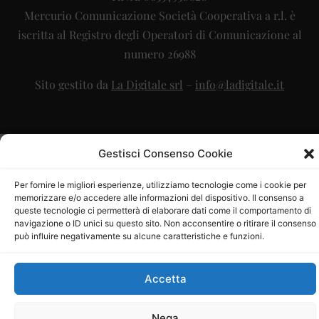
Mercurio Comunicazione Società Cooperativa a r.l. è
iscritta al Registro degli Operatori di Comunicazione al
numero 26988
Sito gestito da
La Digitale srl
–
info@ladigitale.it
Gestisci Consenso Cookie
Per fornire le migliori esperienze, utilizziamo tecnologie come i cookie per
memorizzare e/o accedere alle informazioni del dispositivo. Il consenso a
queste tecnologie ci permetterà di elaborare dati come il comportamento di
navigazione o ID unici su questo sito. Non acconsentire o ritirare il consenso
può influire negativamente su alcune caratteristiche e funzioni.
Accetta
Nega