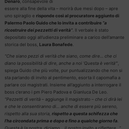
Denaro
, consapevole di
essere alla fine della vita – morirà due mesi dopo – apre
uno spiraglio e
risponde così al procuratore aggiunto di
Palermo Paolo Guido che lo invita a contribuire
“a
ricostruire dei pezzetti di verità”
. Il verbale è stato
depositato oggi all’udienza preliminare a carico dell’amante
storica del boss,
Laura Bonafede
.
“Che siano pezzi di verità che siano, come dire… che ci
diano la possibilità di dire, anche a noi ‘Questa è verità'”
,
spiega Guido che più volte, pur puntualizzando che non si
sta parlando di invito al pentimento, esorta il capomafia a
parlare coi magistrati. Insieme all’aggiunto a interrogare il
boss c’erano i pm Piero Padova e Gianluca De Leo.
“Pezzetti di verità
– aggiunge il magistrato –
che ci dirà lei
e che le consentiranno di… anche di essere più sereno,
rispetto alla sua storia,
rispetto a questa schifezza che
l’ha circondata prima e dopo e fino a qualche giorno fa
.
Questa è la nostra, diciamo… il nostro invito a riflettere…”