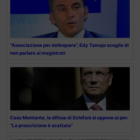
“Associazione per delinquere”, Edy Tamajo sceglie di
non parlare ai magistrati
Caso Montante, la difesa di Schifani si oppone ai pm:
“La prescrizione è scattata”