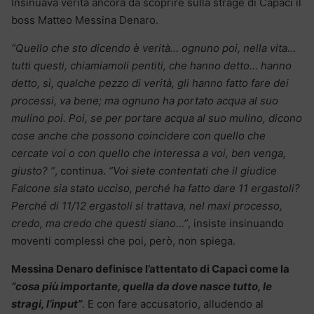
Insinuava verità ancora da scoprire sulla strage di Capaci il
boss Matteo Messina Denaro.
“Quello che sto dicendo è verità… ognuno poi, nella vita…
tutti questi, chiamiamoli pentiti, che hanno detto… hanno
detto, sì, qualche pezzo di verità, gli hanno fatto fare dei
processi, va bene; ma ognuno ha portato acqua al suo
mulino poi. Poi, se per portare acqua al suo mulino, dicono
cose anche che possono coincidere con quello che
cercate voi o con quello che interessa a voi, ben venga,
giusto? “
, continua.
“Voi siete contentati che il giudice
Falcone sia stato ucciso, perché ha fatto dare 11 ergastoli?
Perché di 11/12 ergastoli si trattava, nel maxi processo,
credo, ma credo che questi siano…”
, insiste insinuando
moventi complessi che poi, però, non spiega.
Messina Denaro definisce l’attentato di Capaci come la
“cosa più importante, quella da dove nasce tutto, le
stragi, l’input”
. E con fare accusatorio, alludendo al