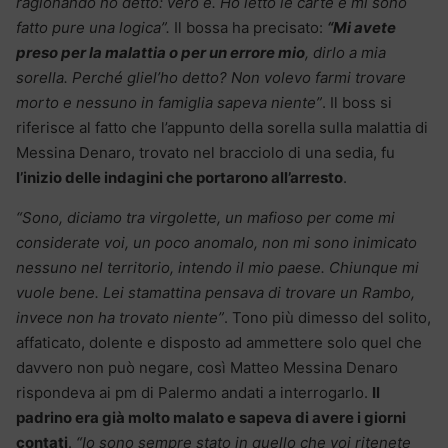
ragionando ho detto: vero è. Ho letto le carte e mi sono
fatto pure una logica”.
Il bossa ha precisato:
“Mi avete
preso per la malattia o per un errore mio
, dirlo a mia
sorella. Perché gliel’ho detto? Non volevo farmi trovare
morto e nessuno in famiglia sapeva niente”
. Il boss si
riferisce al fatto che l’appunto della sorella sulla malattia di
Messina Denaro, trovato nel bracciolo di una sedia, fu
l’inizio delle indagini che portarono all’arresto
.
“Sono, diciamo tra virgolette, un mafioso per come mi
considerate voi, un poco anomalo, non mi sono inimicato
nessuno nel territorio, intendo il mio paese. Chiunque mi
vuole bene. Lei stamattina pensava di trovare un Rambo,
invece non ha trovato niente”
. Tono più dimesso del solito,
affaticato, dolente e disposto ad ammettere solo quel che
davvero non può negare, così Matteo Messina Denaro
rispondeva ai pm di Palermo andati a interrogarlo.
Il
padrino era già molto malato e sapeva di avere i giorni
contati
.
“Io sono sempre stato in quello che voi ritenete