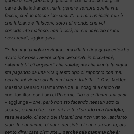
quella di Campobello
(il paese in cui ha trascorso gran
parte della latitanza)
, ma in genere sempre quella vita
faccio, cioè lo stesso fac-simile”
.
“Le mie amicizie non è
che iniziano e finiscono solo nel mondo che voi
considerate mafioso, non è così, le mie amicizie erano
dovunque”
, aggiungeva.
“Io ho una famiglia rovinata… ma alla fin fine quale colpa ho
avuto io? Posso avere colpe personali: impiccatemi,
datemi tutti gli ergastoli che volete; ma che la mia famiglia
sta pagando da una vita questo tipo di rapporto con me,
perché mi viene sorella o mi viene fratello…”
. Così Matteo
Messina Denaro si lamentava delle indagini a carico dei
suoi familiari con i pm di Palermo.
“Io so soltanto una cosa
– aggiunge –
che, però non sto facendo nessun atto di
accusa, quello che… che mi avete distrutto
una famiglia,
rasa al suolo
, ci sono dei sistemi che non vanno, lasciamo
stare le condanne, ci sono dei sistemi che non vanno; ora
sento dire: case distrutte…
perché mia mamma che è: