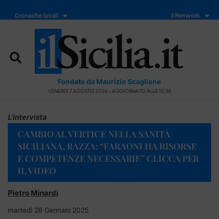
Cronache locali
Il Network
Fondato da Maurizio Scaglione
VENERDÌ 7 AGOSTO 2026 - AGGIORNATO ALLE 15:38
L'intervista
CAMBIO AL VERTICE NELLA SANITÀ
SICILIANA, RAZZA: “FARAONI HA RISORSE
E COMPETENZE NECESSARIE” CLICCA PER
IL VIDEO
Pietro Minardi
martedì 28 Gennaio 2025