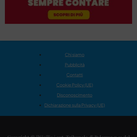
Chi siamo
Pubblicità
Contatti
Cookie Policy (UE)
Disconoscimento
Dichiarazione sulla Privacy (UE)