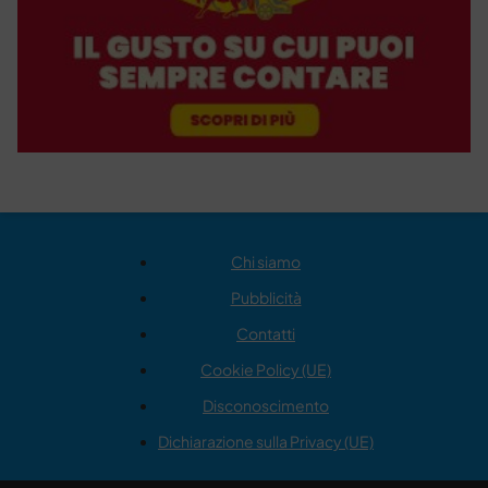
Chi siamo
Pubblicità
Contatti
Cookie Policy (UE)
Disconoscimento
Dichiarazione sulla Privacy (UE)