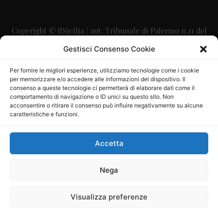
Copyright © ilSicilia | aut. Tribunale di Palermo n.11 del
29/09/2015
Gestisci Consenso Cookie
Editore: Mercurio Comunicazione Soc. Coop. A.R.L.
Per fornire le migliori esperienze, utilizziamo tecnologie come i cookie
per memorizzare e/o accedere alle informazioni del dispositivo. Il
Direttore Editoriale: Maurizio Scaglione
consenso a queste tecnologie ci permetterà di elaborare dati come il
comportamento di navigazione o ID unici su questo sito. Non
Direttore Responsabile: Maria Calabrese
acconsentire o ritirare il consenso può influire negativamente su alcune
caratteristiche e funzioni.
p.zza Sant’Oliva, 9 – 90141 – Palermo – 091335557
P.IVA: 06334930820
Accetta
Mercurio Comunicazione Società Cooperativa a r.l. è
iscritta al Registro degli Operatori di Comunicazione al
Nega
numero 26988
Visualizza preferenze
Sito gestito da
La Digitale srl
–
info@ladigitale.it