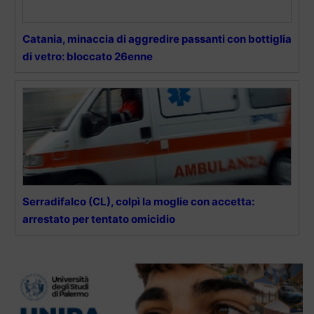
Catania, minaccia di aggredire passanti con bottiglia
di vetro: bloccato 26enne
Serradifalco (CL), colpì la moglie con accetta:
arrestato per tentato omicidio