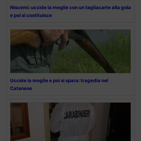
Niscemi: uccide la moglie con un tagliacarte alla gola
e poi si costituisce
Uccide la moglie e poi si spara: tragedia nel
Catanese