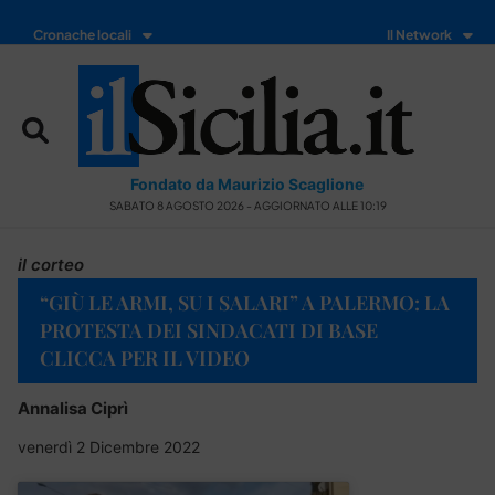
Cronache locali
Il Network
Fondato da Maurizio Scaglione
SABATO 8 AGOSTO 2026 - AGGIORNATO ALLE 10:19
il corteo
“GIÙ LE ARMI, SU I SALARI” A PALERMO: LA
PROTESTA DEI SINDACATI DI BASE
CLICCA PER IL VIDEO
Annalisa Ciprì
venerdì 2 Dicembre 2022