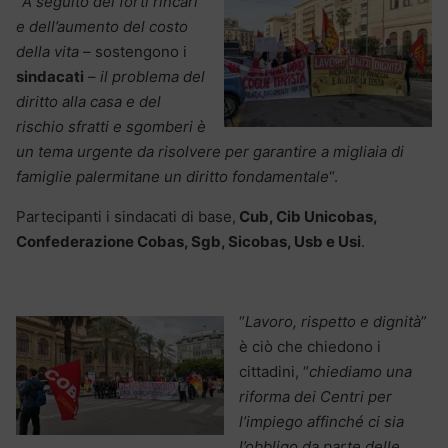
“
A seguito dei forti rincari
e dell’aumento del costo
della vita
– sostengono i
sindacati
–
il problema del
diritto alla casa e del
rischio sfratti e sgomberi è
un tema urgente da risolvere per garantire a migliaia di
famiglie palermitane un diritto fondamentale
“.
Partecipanti i sindacati di base,
Cub, Cib Unicobas,
Confederazione Cobas, Sgb, Sicobas, Usb e Usi
.
“
Lavoro, rispetto e dignità
”
è ciò che chiedono i
cittadini, “
chiediamo una
riforma dei Centri per
l’impiego affinché ci sia
l’obbligo da parte delle