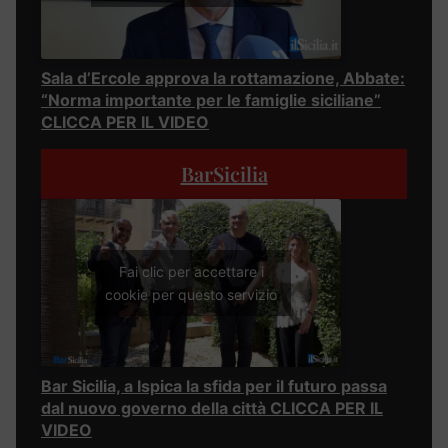
Sala d’Ercole approva la rottamazione, Abbate:
“Norma importante per le famiglie siciliane”
CLICCA PER IL VIDEO
BarSicilia
Fai clic per accettare i
cookie per questo servizio
Bar Sicilia, a Ispica la sfida per il futuro passa
dal nuovo governo della città CLICCA PER IL
VIDEO