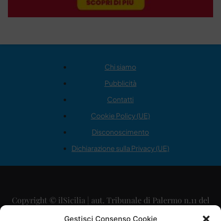
Chi siamo
Pubblicità
Contatti
Cookie Policy (UE)
Disconoscimento
Dichiarazione sulla Privacy (UE)
Copyright © ilSicilia | aut. Tribunale di Palermo n.11 del
29/09/2015
Gestisci Consenso Cookie