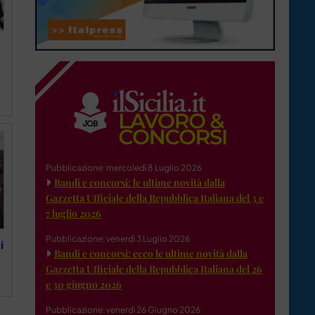
Pubblicazione: mercoledì 8 Luglio 2026
Bandi e concorsi: le ultime novità dalla
Gazzetta Ufficiale della Repubblica Italiana del 3 e
7 luglio 2026
Pubblicazione: venerdì 3 Luglio 2026
i
Bandi e concorsi: ecco le ultime novità dalla
Gazzetta Ufficiale della Repubblica Italiana del 26
e 30 giugno 2026
Pubblicazione: venerdì 26 Giugno 2026