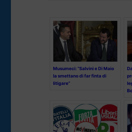
Musumeci: “Salvini e Di Maio
Da
la smettano di far finta di
pr
litigare”
le
B