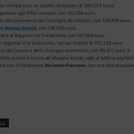
to civilista (con un reddito dichiarato di 380.233 euro).
egretario agli Affari europei, con 182.056 euro.
io alla presidenza del Consiglio dei ministri, con 126.959 euro.
rno
Matteo Salvini
, con 108.539 euro.
tario ai Rapporti col Parlamento, con 107.659 euro.
ari regionali e le Autonomie, con un reddito di 102.236 euro.
tro del Lavoro e dello Sviluppo economico, con 98.471 euro. Il
rente poiché è l’unico ad allegare anche i dati di tutta la sua fami
porti con il Parlamento
Riccardo Fraccaro
, con una dichiarazione
ica