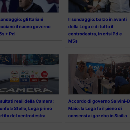
 sondaggio: gli Italiani
Il sondaggio: balzo in avanti
cciano il nuovo governo
della Lega e di tutto il
5s + Pd
centrodestra, in crisi Pd e
M5s
risultati reali della Camera:
Accordo di governo Salvini-D
ionfo 5 Stelle, Lega primo
Maio: la Lega fa il pieno di
rtito del centrodestra
consensi ai gazebo in Sicilia