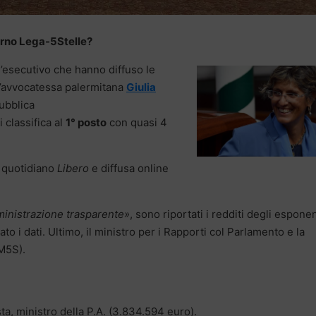
verno Lega-5Stelle?
ll’esecutivo che hanno diffuso le
 l’avvocatessa palermitana
Giulia
Pubblica
 classifica al
1° posto
con quasi 4
l quotidiano
Libero
e diffusa online
inistrazione trasparente»
, sono riportati i redditi degli esponen
o i dati. Ultimo, il ministro per i Rapporti col Parlamento e la
M5S).
ta, ministro della P.A. (3.834.594 euro).