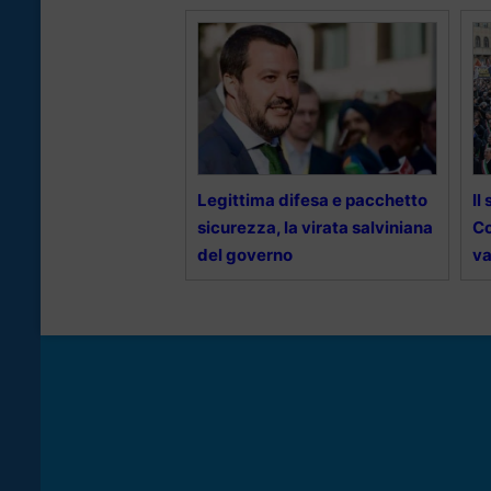
Legittima difesa e pacchetto
Il
sicurezza, la virata salviniana
Co
del governo
va