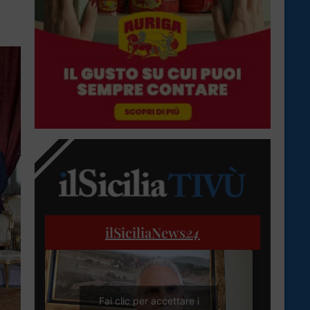
ilSiciliaNews
24
Fai clic per accettare i