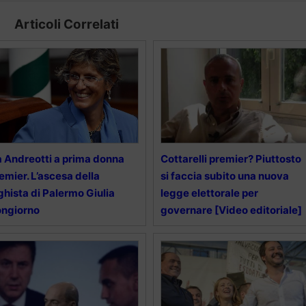
Articoli Correlati
 Andreotti a prima donna
Cottarelli premier? Piuttosto
emier. L’ascesa della
si faccia subito una nuova
ghista di Palermo Giulia
legge elettorale per
ongiorno
governare [Video editoriale]