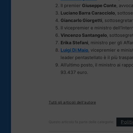
Il premier
Giuseppe Conte
, avvoca
Luciano Barra Caracciolo
, sottos
Giancarlo Giorgetti
, sottosegretar
Il vicepremier e ministro dell’Inte
Vincenzo Santangelo
, sottosegre
Erika Stefani
, ministro per gli Aff
Luigi Di Maio
, vicepremier e minis
leader pentastellato è il più traspa
All’ultimo posto, il ministro ai rap
93.437 euro.
Tutti gli articoli dell'autore
Polit
Questo articolo fa parte delle categorie: