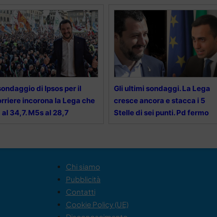
 sondaggio di Ipsos per il
Gli ultimi sondaggi. La Lega
rriere incorona la Lega che
cresce ancora e stacca i 5
 al 34,7. M5s al 28,7
Stelle di sei punti. Pd fermo
Chi siamo
Pubblicità
Contatti
Cookie Policy (UE)
Disconoscimento