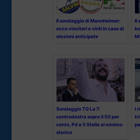
Il sondaggio di Mannheimer:
Il
ecco vincitori e vinti in caso di
bo
elezioni anticipate
M
Sondaggio TG La 7:
I 
centrodestra sopra il 50 per
tr
cento, Pd e 5 Stelle al minimo
pa
storico