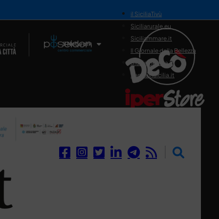
il SiciliaTivù
Siciliarurale.eu
Siciliammare.it
Il Network
Il Giornale della Bellezza
Siciliamedica.it
Sanitainsicilia.it