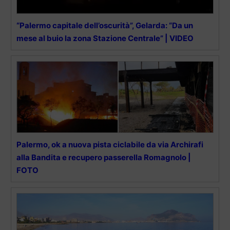
“Palermo capitale dell’oscurità”, Gelarda: “Da un
mese al buio la zona Stazione Centrale” | VIDEO
Palermo, ok a nuova pista ciclabile da via Archirafi
alla Bandita e recupero passerella Romagnolo |
FOTO