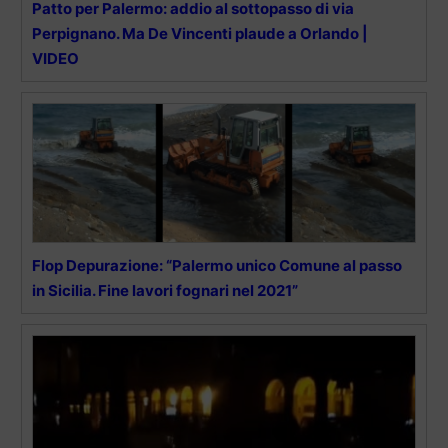
Patto per Palermo: addio al sottopasso di via
Perpignano. Ma De Vincenti plaude a Orlando |
VIDEO
Flop Depurazione: “Palermo unico Comune al passo
in Sicilia. Fine lavori fognari nel 2021”