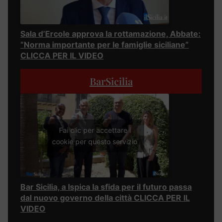
Sala d’Ercole approva la rottamazione, Abbate:
“Norma importante per le famiglie siciliane”
CLICCA PER IL VIDEO
BarSicilia
Fai clic per accettare i
cookie per questo servizio
Bar Sicilia, a Ispica la sfida per il futuro passa
dal nuovo governo della città CLICCA PER IL
VIDEO