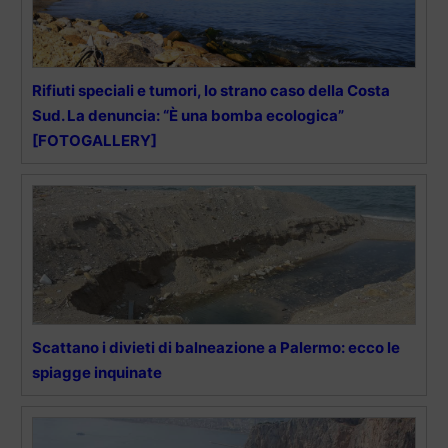
Rifiuti speciali e tumori, lo strano caso della Costa
Sud. La denuncia: “È una bomba ecologica”
[FOTOGALLERY]
Scattano i divieti di balneazione a Palermo: ecco le
spiagge inquinate