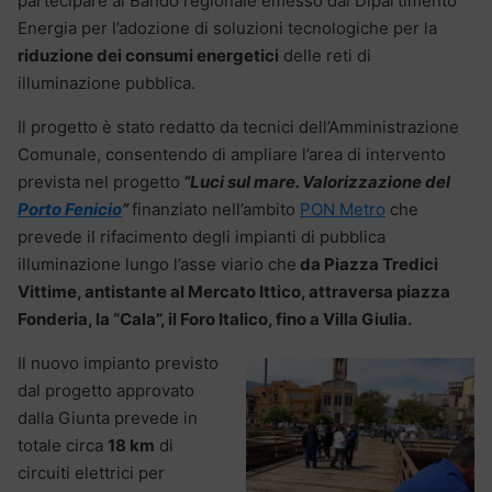
partecipare al Bando regionale emesso dal Dipartimento
Energia per l’adozione di soluzioni tecnologiche per la
riduzione dei consumi energetici
delle reti di
illuminazione pubblica.
Il progetto è stato redatto da tecnici dell’Amministrazione
Comunale, consentendo di ampliare l’area di intervento
prevista nel progetto
“Luci sul mare. Valorizzazione del
Porto Fenicio
”
finanziato nell’ambito
PON Metro
che
prevede il rifacimento degli impianti di pubblica
illuminazione lungo l’asse viario che
da Piazza Tredici
Vittime, antistante al Mercato Ittico, attraversa piazza
Fonderia, la “Cala”, il Foro Italico, fino a Villa Giulia.
Il nuovo impianto previsto
dal progetto approvato
dalla Giunta prevede in
totale circa
18 km
di
circuiti elettrici per