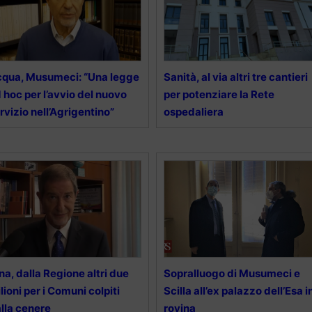
qua, Musumeci: “Una legge
Sanità, al via altri tre cantieri
 hoc per l’avvio del nuovo
per potenziare la Rete
rvizio nell’Agrigentino”
ospedaliera
na, dalla Regione altri due
Sopralluogo di Musumeci e
lioni per i Comuni colpiti
Scilla all’ex palazzo dell’Esa i
lla cenere
rovina