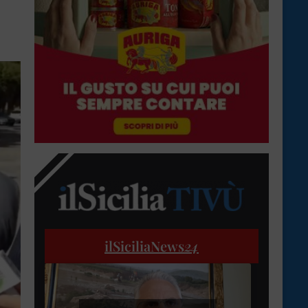
ilSiciliaNews
24