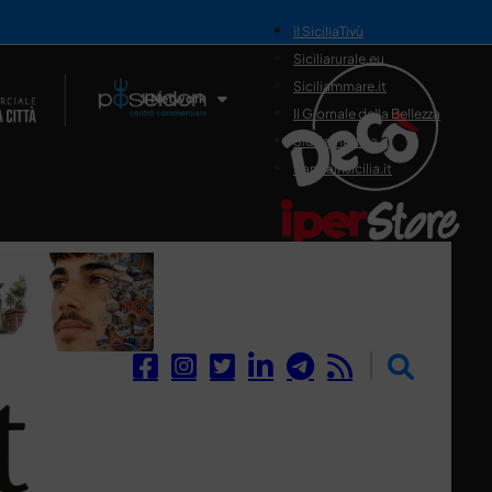
il SiciliaTivù
Siciliarurale.eu
Siciliammare.it
Il Network
Il Giornale della Bellezza
Siciliamedica.it
Sanitainsicilia.it