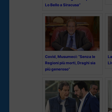
Lo Bello a Siracusa”
Covid, Musumeci: “Senza le
La
Regioni più morti, Draghi sia
Li
più generoso”