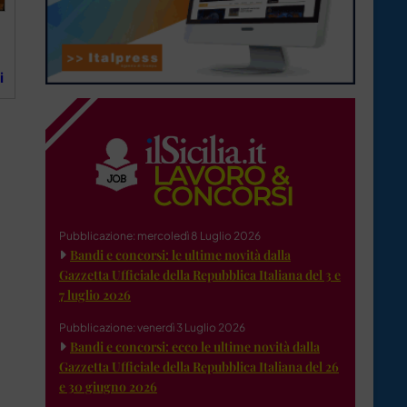
i
Pubblicazione: mercoledì 8 Luglio 2026
Bandi e concorsi: le ultime novità dalla
Gazzetta Ufficiale della Repubblica Italiana del 3 e
7 luglio 2026
Pubblicazione: venerdì 3 Luglio 2026
Bandi e concorsi: ecco le ultime novità dalla
Gazzetta Ufficiale della Repubblica Italiana del 26
e 30 giugno 2026