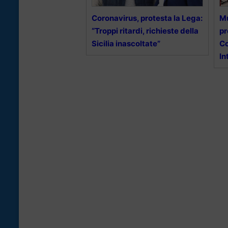
Coronavirus, protesta la Lega:
Mu
“Troppi ritardi, richieste della
pr
Sicilia inascoltate”
C
In