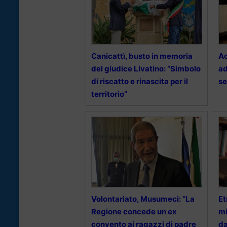
Canicattì, busto in memoria
Ac
del giudice Livatino: “Simbolo
ad
di riscatto e rinascita per il
se
territorio”
Volontariato, Musumeci: “La
Et
Regione concede un ex
mi
convento ai ragazzi di padre
da