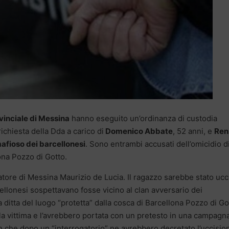
inciale di Messina
hanno eseguito un’ordinanza di custodia
ichiesta della Dda a carico di
Domenico Abbate
, 52 anni, e
Ren
afioso dei barcellonesi
. Sono entrambi accusati dell’omicidio d
na Pozzo di Gotto.
ratore di Messina Maurizio de Lucia. Il ragazzo sarebbe stato ucc
ellonesi sospettavano fosse vicino al clan avversario dei
 ditta del luogo “protetta” dalla cosca di Barcellona Pozzo di Go
a vittima e l’avrebbero portata con un pretesto in una campagna
lan che dopo un “interrogatorio” ne avrebbero decretato l’uccisio