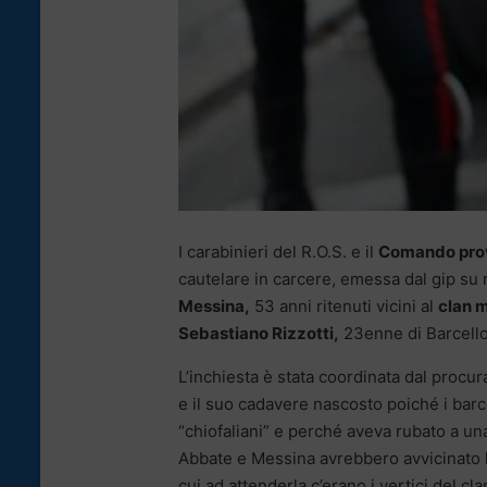
I carabinieri del R.O.S. e il
Comando prov
cautelare in carcere, emessa dal gip su r
Messina,
53 anni ritenuti vicini al
clan m
Sebastiano Rizzotti,
23enne di Barcello
L’inchiesta è stata coordinata dal procu
e il suo cadavere nascosto poiché i barc
“chiofaliani” e perché aveva rubato a una
Abbate e Messina avrebbero avvicinato l
cui ad attenderla c’erano i vertici del c