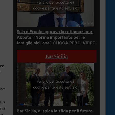
Fai clic per accettare i
cookie per questo servizio
Sala d’Ercole approva la rottamazione,
Abbate: “Norma importante per le
famiglie siciliane” CLICCA PER IL VIDEO
BarSicilia
zo
i
Fai clic per accettare i
cookie per questo servizio
iso
tto.
 in
Bar Sicilia, a Ispica la sfida per il futuro
ne.