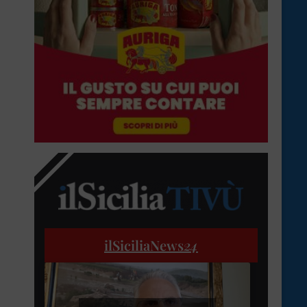
ilSiciliaNews
24