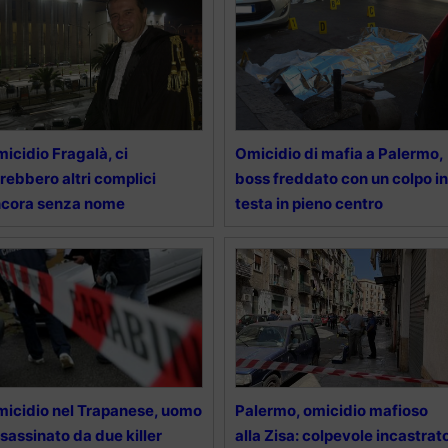
icidio Fragalà, ci
Omicidio di mafia a Palermo,
rebbero altri complici
boss freddato con un colpo in
ncora senza nome
testa in pieno centro
icidio nel Trapanese, uomo
Palermo, omicidio mafioso
sassinato da due killer
alla Zisa: colpevole incastrat