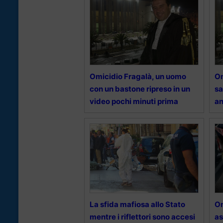
Omicidio Fragalà, un uomo
Om
con un bastone ripreso in un
sa
video pochi minuti prima
a
La sfida mafiosa allo Stato
Om
mentre i riflettori sono accesi
as