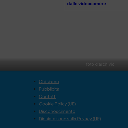
dalle videocamere
foto d'archivio
Chi siamo
Pubblicità
Contatti
Cookie Policy (UE)
Disconoscimento
Dichiarazione sulla Privacy (UE)