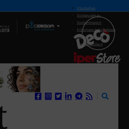
il SiciliaTivù
Siciliarurale.eu
Siciliammare.it
Il Network
Il Giornale della Bellezza
Siciliamedica.it
Sanitainsicilia.it