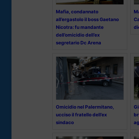
Mafia, condannato
Ma
all’ergastolo il boss Gaetano
Ca
Nicotra: fu mandante
di
dell’omicidio dell’ex
segretario Dc Arena
Omicidio nel Palermitano,
Gi
ucciso il fratello dell’ex
br
sindaco
ag