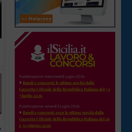
Pubblicazione: mercoledì 8 Luglio 2026
Bandi e concorsi: le ultime novità dalla
Gazzetta Ufficiale della Repubblica Italiana del 3 e
7 luglio 2026
Pubblicazione: venerdì 3 Luglio 2026
Bandi e concorsi: ecco le ultime novità dalla
Gazzetta Ufficiale della Repubblica Italiana del 26
e 30 giugno 2026
o