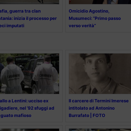
fia, guerra tra clan
Omicidio Agostino,
tania: inizia il processo per
Musumeci: “Primo passo
eci imputati
verso verità”
allo a Lentini: ucciso ex
Il carcere di Termini Imerese
igadiere, nel ’92 sfuggì ad
intitolato ad Antonino
guato mafioso
Burrafato | FOTO