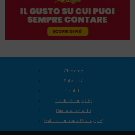
Chi siamo
Pubblicità
Contatti
Cookie Policy (UE)
Disconoscimento
Dichiarazione sulla Privacy (UE)