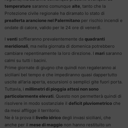
temperature
saranno comunque
alte
, tanto che la
Protezione civile regionale ha diramato lo stato di
preallerta arancione nel Palermitano
per rischio incendi e
ondate di calore, valido per le 24 ore di venerdì.
I
venti
soffieranno prevalentemente da
quadranti
meridionali
, ma nella giornata di domenica potrebbero
cambiare repentinamente la loro direzione. I
mari
saranno
calmi su tutti i bacini.
Prime giornate di giugno che quindi non regaleranno ai
siciliani bel tempo e che impediranno quasi dappertutto
uscite all’aria aperta, escursioni o semplici gite fuori porta.
Tuttavia, i
millimetri di pioggia attesi non sono
particolarmente elevati
. Questo non permetterà quindi di
risolvere in modo sostanziale il
deficit pluviometrico
che
da mesi affligge il territorio.
Ne è la prova il
livello idrico
degli invasi siciliani, che
anche per il
mese di maggio
non hanno restituito un