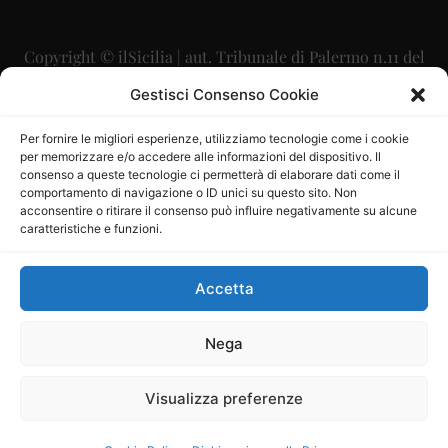
Copyright © ilSicilia | aut. Tribunale di Palermo n.11 del
29/09/2015
Gestisci Consenso Cookie
Editore: Mercurio Comunicazione Soc. Coop. A.R.L.
Per fornire le migliori esperienze, utilizziamo tecnologie come i cookie
per memorizzare e/o accedere alle informazioni del dispositivo. Il
Direttore Editoriale: Maurizio Scaglione
consenso a queste tecnologie ci permetterà di elaborare dati come il
comportamento di navigazione o ID unici su questo sito. Non
Direttore Responsabile: Maria Calabrese
acconsentire o ritirare il consenso può influire negativamente su alcune
caratteristiche e funzioni.
p.zza Sant’Oliva, 9 – 90141 – Palermo – 091335557
P.IVA: 06334930820
Accetta
Mercurio Comunicazione Società Cooperativa a r.l. è
iscritta al Registro degli Operatori di Comunicazione al
Nega
numero 26988
Visualizza preferenze
Sito gestito da
La Digitale srl
–
info@ladigitale.it