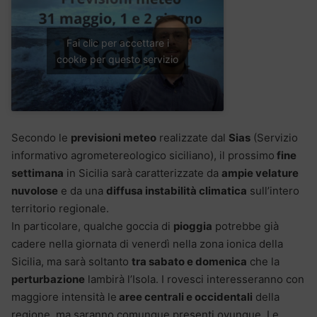
Fai clic per accettare i
cookie per questo servizio
Secondo le
previsioni meteo
realizzate dal
Sias
(Servizio
informativo agrometereologico siciliano), il prossimo
fine
settimana
in Sicilia sarà caratterizzate da
ampie velature
nuvolose
e da una
diffusa instabilità climatica
sull’intero
territorio regionale.
In particolare, qualche goccia di
pioggia
potrebbe già
cadere nella giornata di venerdì nella zona ionica della
Sicilia, ma sarà soltanto
tra sabato e domenica
che la
perturbazione
lambirà l’Isola. I rovesci interesseranno con
maggiore intensità le
aree centrali e occidentali
della
regione, ma saranno comunque presenti ovunque. Le