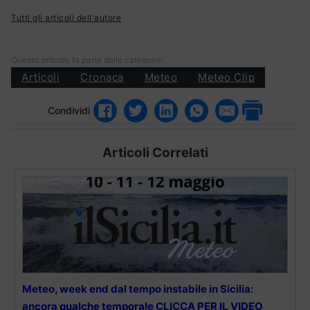
Tutti gli articoli dell'autore
Questo articolo fa parte delle categorie:
Articoli
Cronaca
Meteo
Meteo Clip
Condividi
Articoli Correlati
Meteo, week end dal tempo instabile in Sicilia:
ancora qualche temporale CLICCA PER IL VIDEO