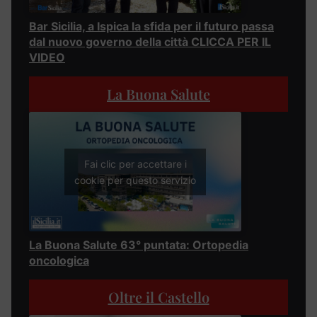
Bar Sicilia, a Ispica la sfida per il futuro passa
dal nuovo governo della città CLICCA PER IL
VIDEO
La Buona Salute
Fai clic per accettare i
cookie per questo servizio
La Buona Salute 63° puntata: Ortopedia
oncologica
Oltre il Castello