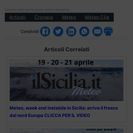
Questo articolo fa parte delle categorie:
Articoli
Cronaca
Meteo
Meteo Clip
Condividi
Articoli Correlati
Meteo, week end instabile in Sicilia: arriva il fresco
dal nord Europa CLICCA PER IL VIDEO