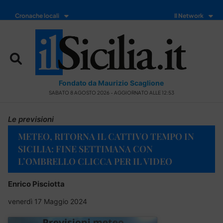
Cronache locali
Il Network
Fondato da Maurizio Scaglione
SABATO 8 AGOSTO 2026 - AGGIORNATO ALLE 12:53
Le previsioni
METEO, RITORNA IL CATTIVO TEMPO IN
SICILIA: FINE SETTIMANA CON
L’OMBRELLO CLICCA PER IL VIDEO
Enrico Pisciotta
venerdì 17 Maggio 2024