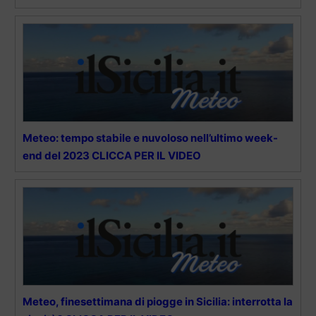
Meteo: tempo stabile e nuvoloso nell’ultimo week-
end del 2023 CLICCA PER IL VIDEO
Meteo, finesettimana di piogge in Sicilia: interrotta la