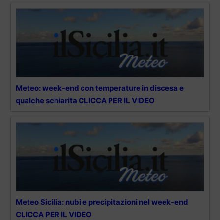
Meteo: week-end con temperature in discesa e
qualche schiarita CLICCA PER IL VIDEO
Meteo Sicilia: nubi e precipitazioni nel week-end
CLICCA PER IL VIDEO