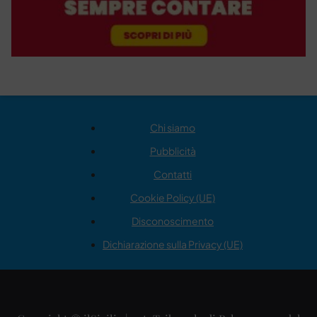
Chi siamo
Pubblicità
Contatti
Cookie Policy (UE)
Disconoscimento
Dichiarazione sulla Privacy (UE)