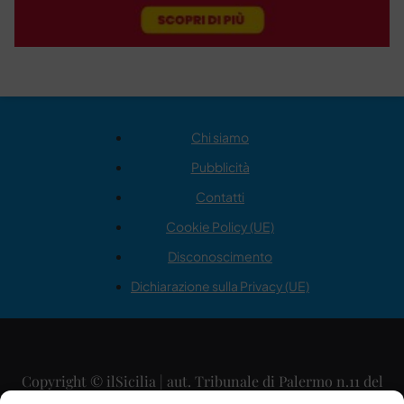
Chi siamo
Pubblicità
Contatti
Cookie Policy (UE)
Disconoscimento
Dichiarazione sulla Privacy (UE)
Copyright © ilSicilia | aut. Tribunale di Palermo n.11 del