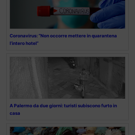
Coronavirus: “Non occorre mettere in quarantena
l’intero hotel”
A Palermo da due giorni: turisti subiscono furto in
casa