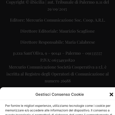
Copyright © ilSicilia | aut. Tribunale di Palermo n.11 del
29/09/2015
Editore: Mercurio Comunicazione Soc. Coop. A.R.L.
Direttore Editoriale: Maurizio Scaglione
Direttore Responsabile: Maria Calabrese
p.zza Sant’Oliva, 9 – 90141 – Palermo – 091335557
P.IVA: 06334930820
Mercurio Comunicazione Società Cooperativa a r.l. è
iscritta al Registro degli Operatori di Comunicazione al
numero 26988
Sito gestito da
La Digitale srl
–
info@ladigitale.it
Gestisci Consenso Cookie
Per fornire le migliori esperienze, utilizziamo tecnologie come i cookie per
memorizzare e/o accedere alle informazioni del dispositivo. Il consenso a
queste tecnologie ci permetterà di elaborare dati come il comportamento di