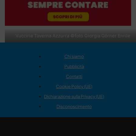
Vucciria Taverna Azzurra ©foto Giorgia Görner Enrile
Chi siamo
Pubblicità
Contatti
Cookie Policy (UE)
Dichiarazione sulla Privacy (UE)
Disconoscimento