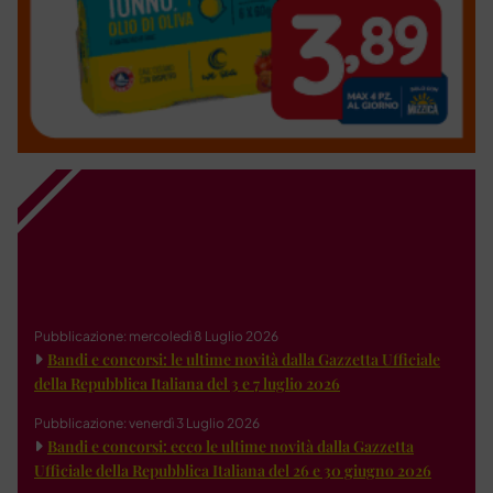
Pubblicazione: mercoledì 8 Luglio 2026
Bandi e concorsi: le ultime novità dalla Gazzetta Ufficiale
della Repubblica Italiana del 3 e 7 luglio 2026
Pubblicazione: venerdì 3 Luglio 2026
Bandi e concorsi: ecco le ultime novità dalla Gazzetta
Ufficiale della Repubblica Italiana del 26 e 30 giugno 2026