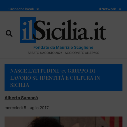
Cronache locali
Il Network
Fondato da Maurizio Scaglione
SABATO 8 AGOSTO 2026 - AGGIORNATO ALLE 19:07
NASCE LATITUDINE 37, GRUPPO DI
LAVORO SU IDENTITÀ E CULTURA IN
SICILIA
Alberto Samonà
mercoledì 5 Luglio 2017