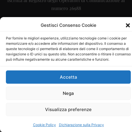
iscritta al Registro degli Operatori di Comunicazione al
numero 26988
Sito gestito da
La Digitale srl
–
info@ladigitale.it
Gestisci Consenso Cookie
Per fornire le migliori esperienze, utilizziamo tecnologie come i cookie per
memorizzare e/o accedere alle informazioni del dispositivo. Il consenso a
queste tecnologie ci permetterà di elaborare dati come il comportamento di
navigazione o ID unici su questo sito. Non acconsentire o ritirare il consenso
può influire negativamente su alcune caratteristiche e funzioni.
Accetta
Nega
Visualizza preferenze
Cookie Policy
Dichiarazione sulla Privacy