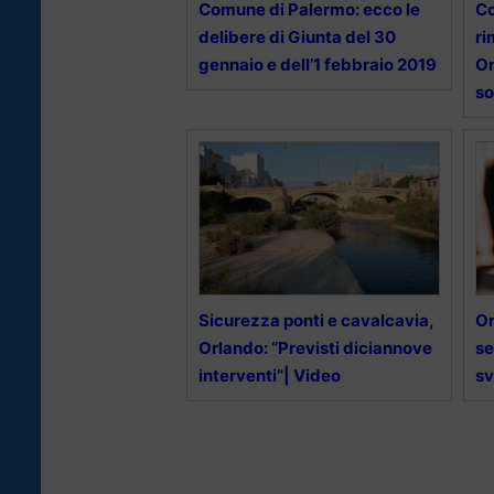
Comune di Palermo: ecco le
Co
delibere di Giunta del 30
ri
gennaio e dell’1 febbraio 2019
Or
so
Sicurezza ponti e cavalcavia,
Or
Orlando: “Previsti diciannove
se
interventi”| Video
sv