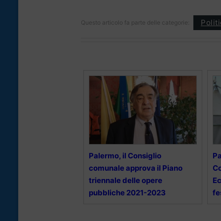
Polit
Questo articolo fa parte delle categorie:
Palermo, il Consiglio
Pa
comunale approva il Piano
C
triennale delle opere
Ec
pubbliche 2021-2023
fe