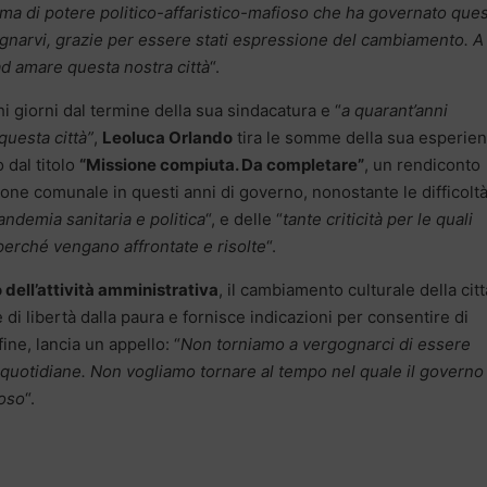
tema di potere politico-affaristico-mafioso che ha governato que
ndignarvi, grazie per essere stati espressione del cambiamento. A 
ad amare questa nostra città
“.
i giorni dal termine della sua sindacatura e “
a quarant’anni
questa città”
,
Leoluca Orlando
tira le somme della sua esperie
o dal titolo
“Missione compiuta. Da completare”
, un rendiconto
zione comunale in questi anni di governo, nonostante le difficolt
ndemia sanitaria e politica
“, e delle “
tante criticità per le quali
rché vengano affrontate e risolte
“.
 dell’attività amministrativa
, il cambiamento culturale della città
di libertà dalla paura e fornisce indicazioni per consentire di
nfine, lancia un appello: “
Non torniamo a vergognarci di essere
 quotidiane. Non vogliamo tornare al tempo nel quale il governo 
ioso
“.