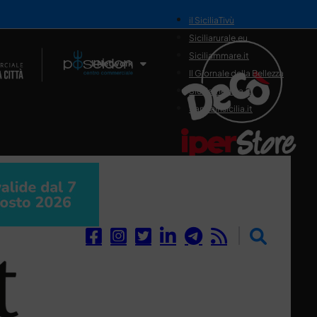
il SiciliaTivù
Siciliarurale.eu
Siciliammare.it
Il Network
Il Giornale della Bellezza
Siciliamedica.it
Sanitainsicilia.it