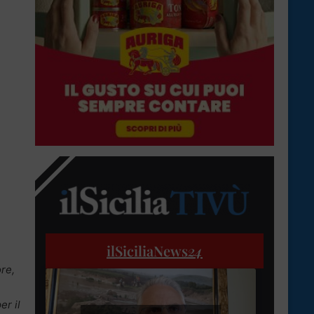
ilSiciliaNews
24
ore,
er il