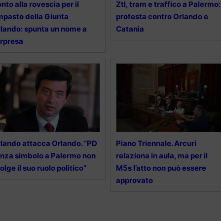
nto alla rovescia per il
Ztl, tram e traffico a Palermo:
mpasto della Giunta
protesta contro Orlando e
lando: spunta un nome a
Catania
rpresa
lando attacca Orlando. “PD
Piano Triennale. Arcuri
nza simbolo a Palermo non
relaziona in aula, ma per il
olge il suo ruolo politico”
M5s l’atto non può essere
approvato