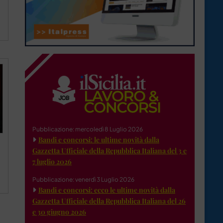
Pubblicazione: mercoledì 8 Luglio 2026
Bandi e concorsi: le ultime novità dalla
Gazzetta Ufficiale della Repubblica Italiana del 3 e
7 luglio 2026
Pubblicazione: venerdì 3 Luglio 2026
Bandi e concorsi: ecco le ultime novità dalla
Gazzetta Ufficiale della Repubblica Italiana del 26
e 30 giugno 2026