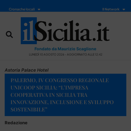
Cronache locali
Il Network
Fondato da Maurizio Scaglione
LUNEDÌ 10 AGOSTO 2026 - AGGIORNATO ALLE 12:42
Astoria Palace Hotel
PALERMO, IV CONGRESSO REGIONALE
UNICOOP SICILIA: “L’IMPRESA
COOPERATIVA IN SICILIA TRA
INNOVAZIONE, INCLUSIONE E SVILUPPO
SOSTENIBILE”
Redazione