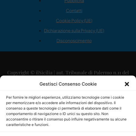
Pubblicità
Contatti
Cookie Policy (UE)
Dichiarazione sulla Privacy (UE)
Disconoscimento
Copyright © ilSicilia | aut. Tribunale di Palermo n.11 del
29/09/2015
Gestisci Consenso Cookie
Editore: Mercurio Comunicazione Soc. Coop. A.R.L.
Per fornire le migliori esperienze, utilizziamo tecnologie come i cookie
per memorizzare e/o accedere alle informazioni del dispositivo. Il
Direttore Editoriale: Maurizio Scaglione
consenso a queste tecnologie ci permetterà di elaborare dati come il
comportamento di navigazione o ID unici su questo sito. Non
Direttore Responsabile: Maria Calabrese
acconsentire o ritirare il consenso può influire negativamente su alcune
caratteristiche e funzioni.
p.zza Sant’Oliva, 9 – 90141 – Palermo – 091335557