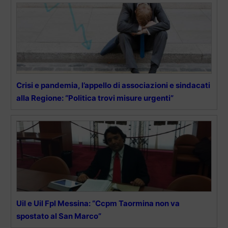
Crisi e pandemia, l’appello di associazioni e sindacati
alla Regione: “Politica trovi misure urgenti”
Uil e Uil Fpl Messina: “Ccpm Taormina non va
spostato al San Marco”