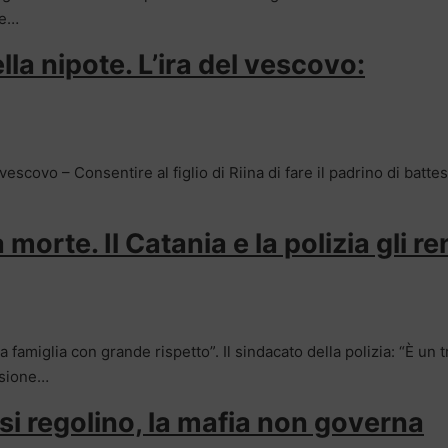
te…
lla nipote. L’ira del vescovo:
l vescovo – Consentire al figlio di Riina di fare il padrino di batt
a morte. Il Catania e la polizia gli 
 famiglia con grande rispetto”. Il sindacato della polizia: “È un t
essione…
 si regolino, la mafia non governa