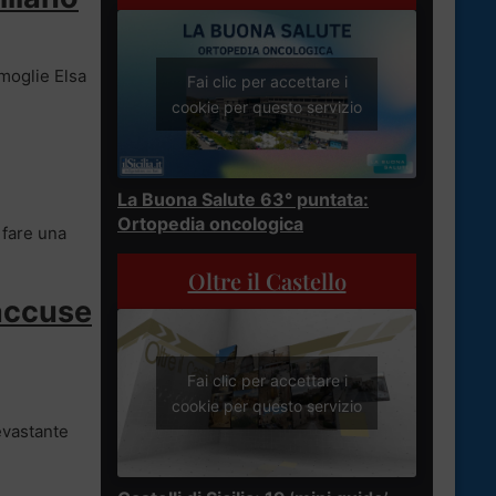
 moglie Elsa
Fai clic per accettare i
cookie per questo servizio
La Buona Salute 63° puntata:
Ortopedia oncologica
 fare una
Oltre il Castello
’accuse
Fai clic per accettare i
cookie per questo servizio
evastante