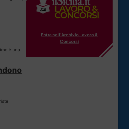
Entra nell'Archivio Lavoro &
Concorsi
esimo è una
rendono
riste