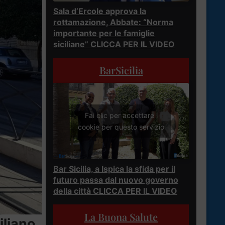
Sala d’Ercole approva la
rottamazione, Abbate: “Norma
importante per le famiglie
siciliane” CLICCA PER IL VIDEO
BarSicilia
Fai clic per accettare i
cookie per questo servizio
Bar Sicilia, a Ispica la sfida per il
futuro passa dal nuovo governo
della città CLICCA PER IL VIDEO
La Buona Salute
iliano