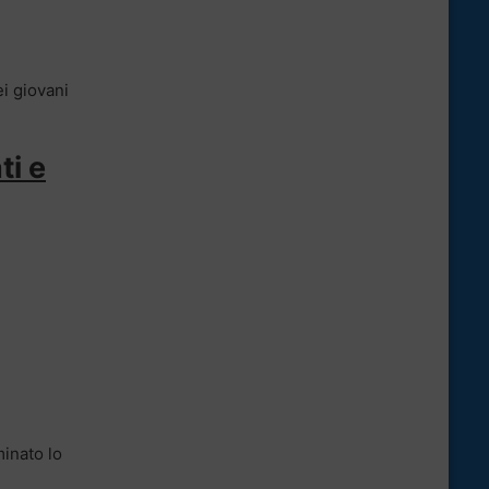
ei giovani
ti e
minato lo