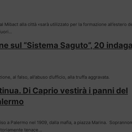
l Mibact alla città «sarà utilizzato per la formazione all’estero d
fuori…
ine sul “Sistema Saguto”, 20 indaga
one, al falso, all’abuso d’ufficio, alla truffa aggravata.
inua. Di Caprio vestirà i panni del
Palermo
cciso a Palermo nel 1909, dalla mafia, a piazza Marina. Sopranno
notoriamente tenace…