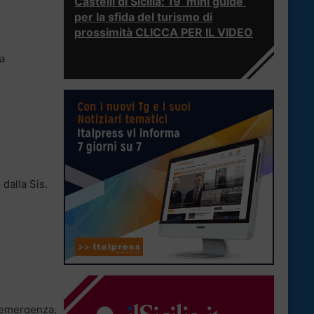
Castelli di Sicilia: 19 ‘mini guide’
per la sfida del turismo di
prossimità CLICCA PER IL VIDEO
ia
 dalla Sis.
n emergenza,