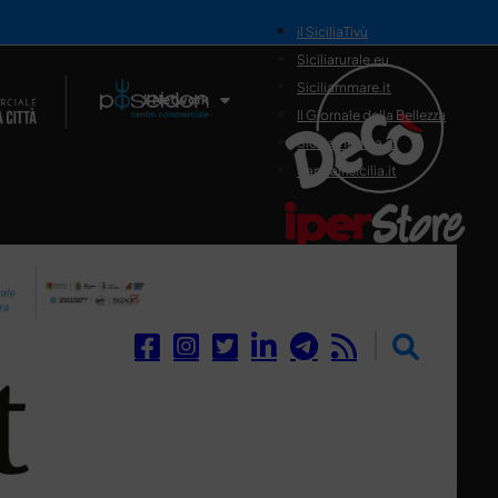
il SiciliaTivù
Siciliarurale.eu
Siciliammare.it
Il Network
Il Giornale della Bellezza
Siciliamedica.it
Sanitainsicilia.it