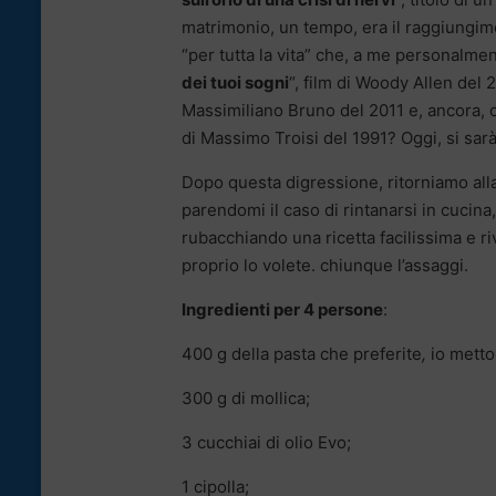
matrimonio, un tempo, era il raggiungime
“per tutta la vita” che, a me personalment
dei tuoi sogni
“, film di Woody Allen del 
Massimiliano Bruno del 2011 e, ancora, c
di Massimo Troisi del 1991? Oggi, si sar
Dopo questa digressione, ritorniamo alla
parendomi il caso di rintanarsi in cucina
rubacchiando una ricetta facilissima e r
proprio lo volete. chiunque l’assaggi.
Ingredienti per 4 persone
:
400 g della pasta che preferite
,
io metto 
300 g di mollica;
3 cucchiai di olio Evo;
1 cipolla;