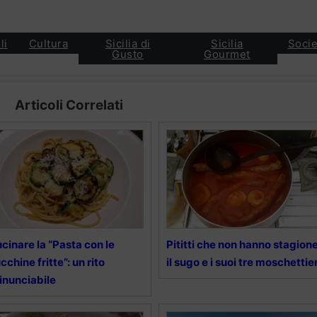
li
Cultura
Sicilia di
Sicilia
Socie
Gusto
Gourmet
Articoli Correlati
cinare la “Pasta con le
Pititti che non hanno stagione
cchine fritte”: un rito
il sugo e i suoi tre moschettier
rinunciabile