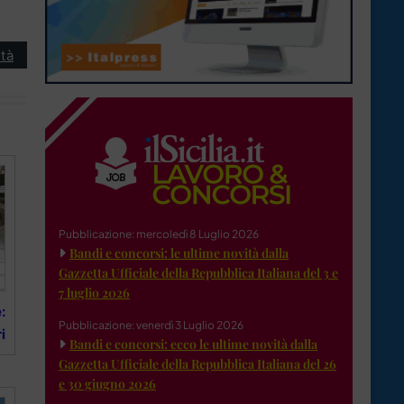
tà
Pubblicazione: mercoledì 8 Luglio 2026
Bandi e concorsi: le ultime novità dalla
Gazzetta Ufficiale della Repubblica Italiana del 3 e
7 luglio 2026
:
Pubblicazione: venerdì 3 Luglio 2026
i
Bandi e concorsi: ecco le ultime novità dalla
Gazzetta Ufficiale della Repubblica Italiana del 26
e 30 giugno 2026