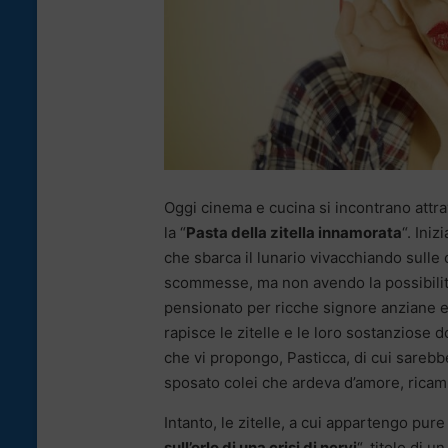
Oggi cinema e cucina si incontrano attra
la “
Pasta della zitella innamorata
“. Ini
che sbarca il lunario vivacchiando sulle 
scommesse, ma non avendo la possibilità 
pensionato per ricche signore anziane e n
rapisce le zitelle e le loro sostanziose d
che vi propongo, Pasticca, di cui sarebb
sposato colei che ardeva d’amore, ricamb
Intanto, le zitelle, a cui appartengo pure 
sull’orlo di una crisi di nervi
“, titolo di 