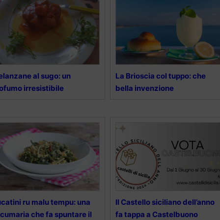
lanzane al sugo: un
La Brioscia col tuppo: che
ofumo irresistibile
bella invenzione
catini ru malu tempu: una
Il Castello siciliano dell’anno
ccumaria che fa spuntare il
fa tappa a Castelbuono