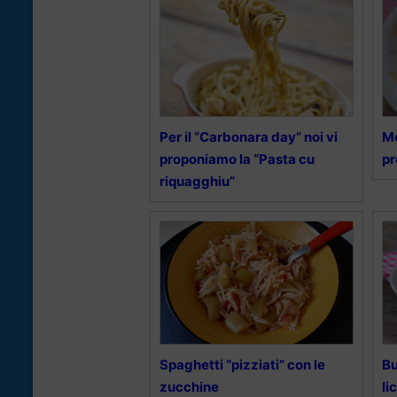
Per il “Carbonara day” noi vi
Me
proponiamo la “Pasta cu
pr
riquagghiu”
Spaghetti “pizziati” con le
Bu
zucchine
li