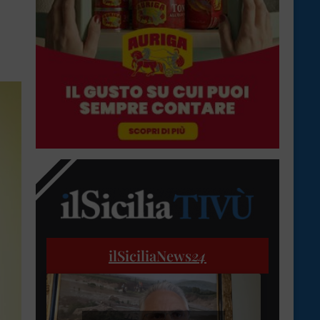
ilSiciliaNews
24