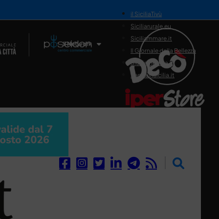
il SiciliaTivù
Siciliarurale.eu
Siciliammare.it
Il Network
Il Giornale della Bellezza
Siciliamedica.it
Sanitainsicilia.it