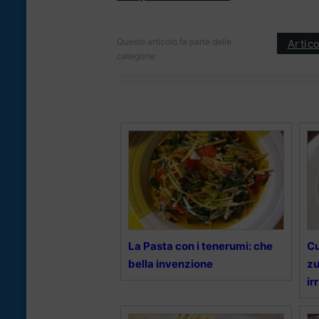
Questo articolo fa parte delle
Artico
categorie:
La Pasta con i tenerumi: che
Cu
bella invenzione
zu
ir