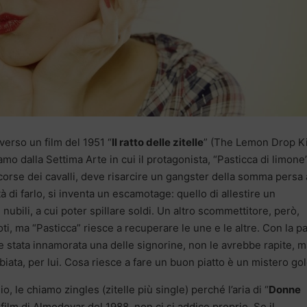
verso un film del 1951 “
Il ratto delle zitelle
” (The Lemon Drop Ki
ziamo dalla Settima Arte in cui il protagonista, “Pasticca di limone”
corse dei cavalli, deve risarcire un gangster della somma persa 
di farlo, si inventa un escamotage: quello di allestire un
ubili, a cui poter spillare soldi. Un altro scommettitore, però,
oti, ma “Pasticca” riesce a recuperare le une e le altre. Con la p
e stata innamorata una delle signorine, non le avrebbe rapite, m
iata, per lui. Cosa riesce a fare un buon piatto è un mistero go
io, le chiamo zingles (zitelle più single) perché l’aria di “
Donne
un film di Almodovar del 1988, non ci si addice proprio. Se il