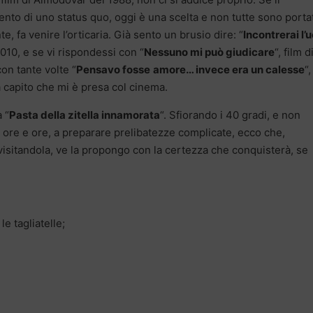
nto di uno status quo, oggi è una scelta e non tutte sono portat
e, fa venire l’orticaria. Già sento un brusio dire: “
Incontrerai l
2010, e se vi rispondessi con “
Nessuno mi può giudicare
“, film d
on tante volte “
Pensavo fosse
amore… invece era un calesse
“,
à capito che mi è presa col cinema.
 “
Pasta della zitella innamorata
“. Sfiorando i 40 gradi, e non
, ore e ore, a preparare prelibatezze complicate, ecco che,
ivisitandola, ve la propongo con la certezza che conquisterà, se
le tagliatelle;