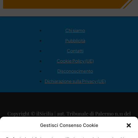
Chi siamo
Pubblicità
Contatti
Cookie Policy (UE)
Disconoscimento
Dichiarazione sulla Privacy (UE)
Copyright © ilSicilia | aut. Tribunale di Palermo n.11 del
29/09/2015
Gestisci Consenso Cookie
Editore: Mercurio Comunicazione Soc. Coop. A.R.L.