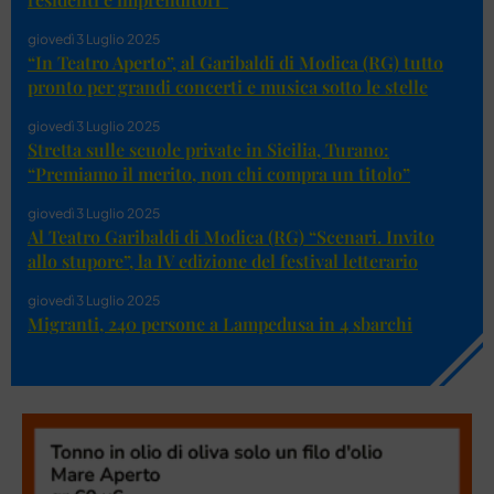
giovedì 3 Luglio 2025
“In Teatro Aperto”, al Garibaldi di Modica (RG) tutto
pronto per grandi concerti e musica sotto le stelle
giovedì 3 Luglio 2025
Stretta sulle scuole private in Sicilia, Turano:
“Premiamo il merito, non chi compra un titolo”
giovedì 3 Luglio 2025
Al Teatro Garibaldi di Modica (RG) “Scenari. Invito
allo stupore”, la IV edizione del festival letterario
giovedì 3 Luglio 2025
Migranti, 240 persone a Lampedusa in 4 sbarchi