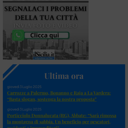
Ultima ora
giovedì 3 Luglio 2025
Carrozze a Palermo, Bonanno e Raja a La Vardera:
“Basta slogan, sostenga la nostra proposta”
giovedì 3 Luglio 2025
Porticciolo Donnalucata (RG), Abbate: “Sarà rimossa
la montagna di sabbia. Un beneficio per pescatori,
residenti e imprenditori”