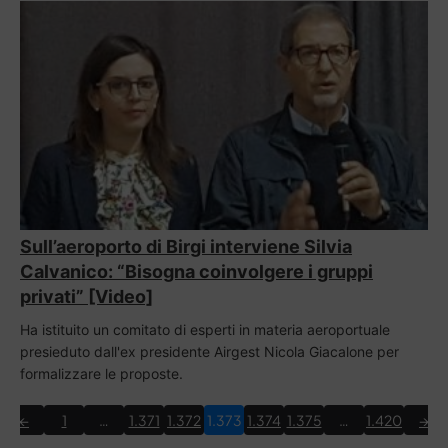
Sull’aeroporto di Birgi interviene Silvia
Calvanico: “Bisogna coinvolgere i gruppi
privati” [Video]
Ha istituito un comitato di esperti in materia aeroportuale
presieduto dall'ex presidente Airgest Nicola Giacalone per
formalizzare le proposte.
←
1
…
1.371
1.372
1.373
1.374
1.375
…
1.420
→