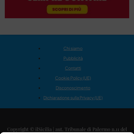
Chi siamo
Pubblicità
Contatti
Cookie Policy (UE)
Disconoscimento
Dichiarazione sulla Privacy (UE)
Copyright © ilSicilia | aut. Tribunale di Palermo n.11 del