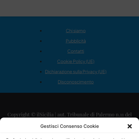
Chi siamo
Pubblicità
Contatti
Cookie Policy (UE)
Dichiarazione sulla Privacy (UE)
Disconoscimento
Copyright © ilSicilia | aut. Tribunale di Palermo n.11 del
29/09/2015
Gestisci Consenso Cookie
Editore: Mercurio Comunicazione Soc. Coop. A.R.L.