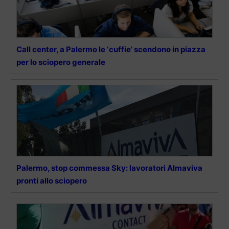
Call center, a Palermo le ‘cuffie’ scendono in piazza
per lo sciopero generale
Palermo, stop commessa Sky: lavoratori Almaviva
pronti allo sciopero