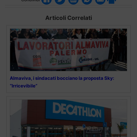
Articoli Correlati
Almaviva, i sindacati bocciano la proposta Sky:
“Irricevibile”