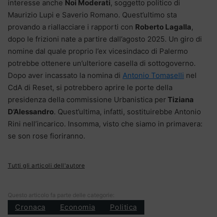
interesse anche
Noi Moderati
, soggetto politico di
Maurizio Lupi e Saverio Romano. Quest’ultimo sta
provando a riallacciare i rapporti con
Roberto Lagalla
,
dopo le frizioni nate a partire dall’agosto 2025. Un giro di
nomine dal quale proprio l’ex vicesindaco di Palermo
potrebbe ottenere un’ulteriore casella di sottogoverno.
Dopo aver incassato la nomina di
Antonio Tomaselli
nel
CdA di Reset, si potrebbero aprire le porte della
presidenza della commissione Urbanistica per
Tiziana
D’Alessandro
. Quest’ultima, infatti, sostituirebbe Antonio
Rini nell’incarico. Insomma, visto che siamo in primavera:
se son rose fioriranno.
Tutti gli articoli dell'autore
Questo articolo fa parte delle categorie:
Cronaca
Economia
Politica