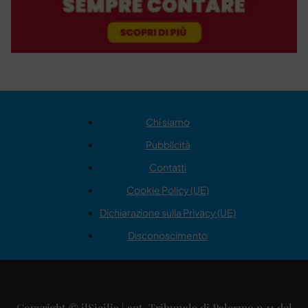
Chi siamo
Pubblicità
Contatti
Cookie Policy (UE)
Dichiarazione sulla Privacy (UE)
Disconoscimento
Copyright © ilSicilia | aut. Tribunale di Palermo n.11 del