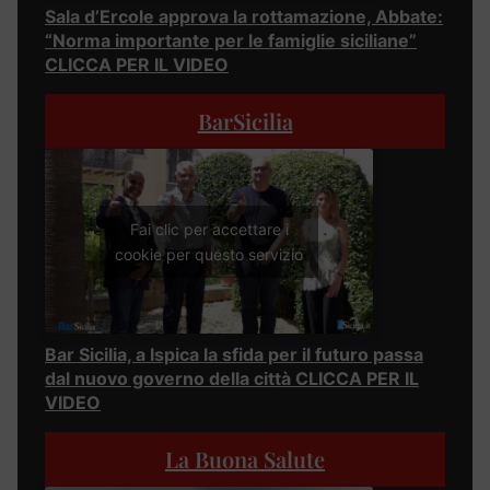
Sala d’Ercole approva la rottamazione, Abbate:
“Norma importante per le famiglie siciliane”
CLICCA PER IL VIDEO
BarSicilia
Fai clic per accettare i
cookie per questo servizio
Bar Sicilia, a Ispica la sfida per il futuro passa
dal nuovo governo della città CLICCA PER IL
VIDEO
La Buona Salute