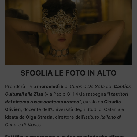
SFOGLIA LE FOTO IN ALTO
Prenderà il via
mercoledì 5
al
Cinema De Seta
dei
Cantieri
Culturali alla Zisa
(via Paolo Gili 4),la rassegna “
I territori
del cinema russo contemporaneo
”, curata da
Claudia
Olivieri
, docente dell’Università degli Studi di Catania e
ideata da
Olga Strada
, direttore dell’
Istituto Italiano di
Cultura di Mosca
.
Sei i film in programma e un documentario che offrono