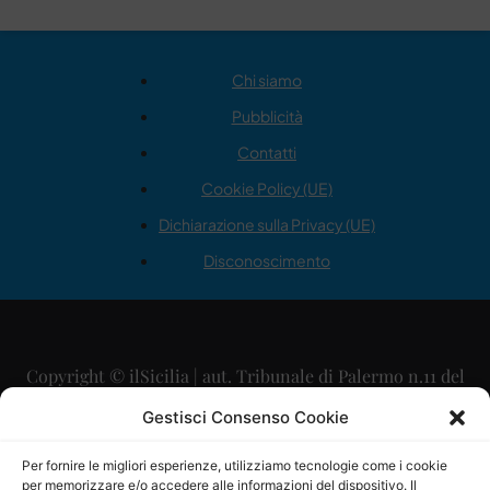
Chi siamo
Pubblicità
Contatti
Cookie Policy (UE)
Dichiarazione sulla Privacy (UE)
Disconoscimento
Copyright © ilSicilia | aut. Tribunale di Palermo n.11 del
29/09/2015
Gestisci Consenso Cookie
Editore: Mercurio Comunicazione Soc. Coop. A.R.L.
Per fornire le migliori esperienze, utilizziamo tecnologie come i cookie
per memorizzare e/o accedere alle informazioni del dispositivo. Il