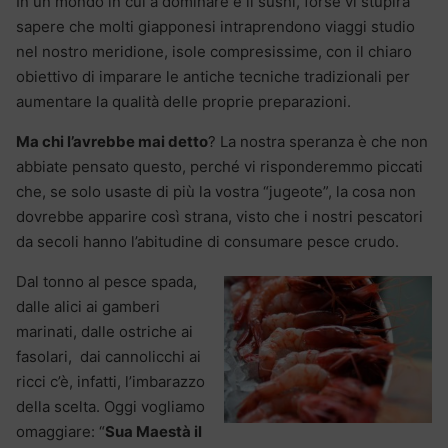
In un mondo in cui a dominare è il sushi, forse vi stupirà
sapere che molti giapponesi intraprendono viaggi studio
nel nostro meridione, isole compresissime, con il chiaro
obiettivo di imparare le antiche tecniche tradizionali per
aumentare la qualità delle proprie preparazioni.
Ma chi l’avrebbe mai detto
? La nostra speranza è che non
abbiate pensato questo, perché vi risponderemmo piccati
che, se solo usaste di più la vostra “jugeote”, la cosa non
dovrebbe apparire così strana, visto che i nostri pescatori
da secoli hanno l’abitudine di consumare pesce crudo.
Dal tonno al pesce spada,
dalle alici ai gamberi
marinati, dalle ostriche ai
fasolari, dai cannolicchi ai
ricci c’è, infatti, l’imbarazzo
della scelta. Oggi vogliamo
omaggiare: “
Sua Maestà il