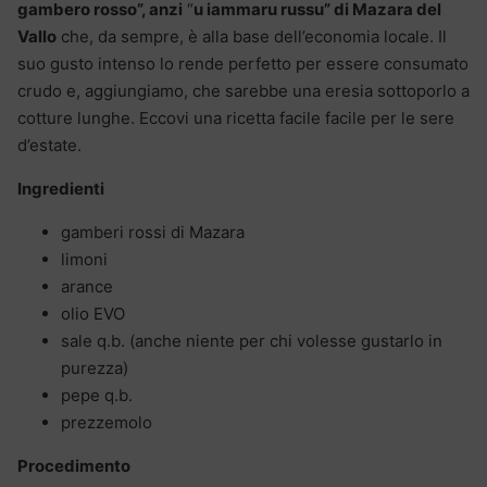
gambero rosso”, anzi
“
u iammaru russu” di Mazara del
Vallo
che, da sempre, è alla base dell’economia locale. Il
suo gusto intenso lo rende perfetto per essere consumato
crudo e, aggiungiamo, che sarebbe una eresia sottoporlo a
cotture lunghe. Eccovi una ricetta facile facile per le sere
d’estate.
Ingredienti
gamberi rossi di Mazara
limoni
arance
olio EVO
sale q.b. (anche niente per chi volesse gustarlo in
purezza)
pepe q.b.
prezzemolo
Procedimento