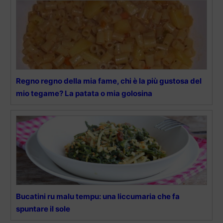
Regno regno della mia fame, chi è la più gustosa del
mio tegame? La patata o mia golosina
Bucatini ru malu tempu: una liccumaria che fa
spuntare il sole