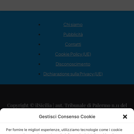
Chi siamo
Pubblicità
Contatti
Cookie Policy (UE)
Disconoscimento
Dichiarazione sulla Privacy (UE)
Copyright © ilSicilia | aut. Tribunale di Palermo n.11 del
29/09/2015
Gestisci Consenso Cookie
Editore: Mercurio Comunicazione Soc. Coop. A.R.L.
Per fornire le migliori esperienze, utilizziamo tecnologie come i cookie