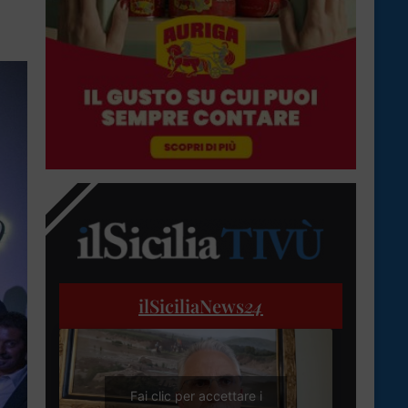
ilSiciliaNews
24
Fai clic per accettare i