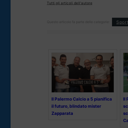
Tutti gli articoli dell'autore
Spor
Questo articolo fa parte delle categorie:
Il Palermo Calcio a 5 pianifica
Il
il futuro, blindato mister
sc
Zapparata
sc
Ca