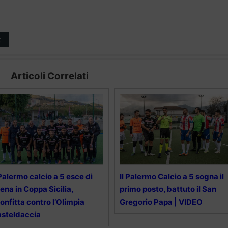
t
Articoli Correlati
 Palermo calcio a 5 esce di
Il Palermo Calcio a 5 sogna il
ena in Coppa Sicilia,
primo posto, battuto il San
onfitta contro l’Olimpia
Gregorio Papa | VIDEO
steldaccia