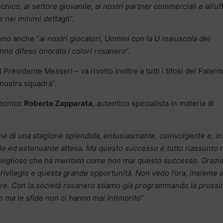
cnico, al settore giovanile, ai nostri partner commerciali e all’uff
 nei minimi dettagli
“.
nno anche “
ai nostri giocatori, Uomini con la U maiuscola del
nno difeso onorato i colori rosanero
“.
Presidente Messeri – va rivolto inoltre a tutti i tifosi del Paler
nostra squadra”.
tecnico
Roberto Zapparata
, autentico specialista in materia di
ne di una stagione splendida, entusiasmante, coinvolgente e, in
ile ed estenuante attesa. Ma questo successo è tutto riassunto n
aviglioso che ha meritato come non mai questo successo. Grazie
ivilegio e questa grande opportunità. Non vedo l’ora, insieme a
are. Con la società rosanero stiamo già programmando la pross
 ma le sfide non ci hanno mai intimorito
”.