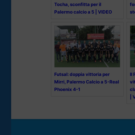
Tocha, sconfitta per il
fo
Palermo calcio a 5 | VIDEO
st
Futsal: doppia vittoria per
Il
Mirri, Palermo Calcio a 5-Real
vi
Phoenix 4-1
cl
| 