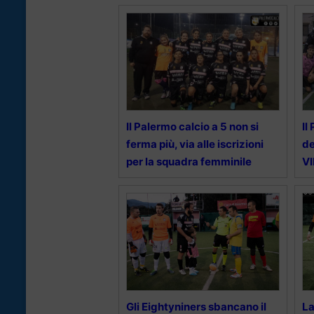
Il Palermo calcio a 5 non si
Il
ferma più, via alle iscrizioni
de
per la squadra femminile
V
Gli Eightyniners sbancano il
La