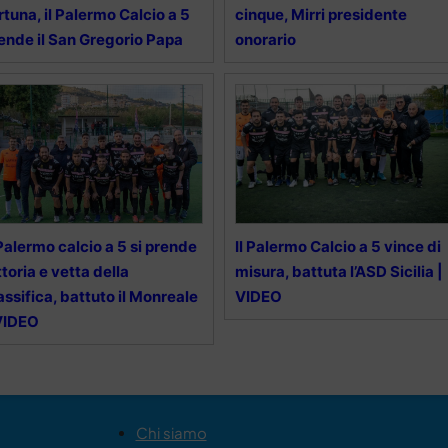
rtuna, il Palermo Calcio a 5
cinque, Mirri presidente
ende il San Gregorio Papa
onorario
 Palermo calcio a 5 si prende
Il Palermo Calcio a 5 vince di
ttoria e vetta della
misura, battuta l’ASD Sicilia |
assifica, battuto il Monreale
VIDEO
VIDEO
Chi siamo