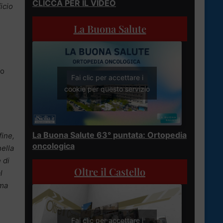
CLICCA PER IL VIDEO
icio
La Buona Salute
mo
Fai clic per accettare i
cookie per questo servizio
La Buona Salute 63° puntata: Ortopedia
fine,
oncologica
ella
 di
Oltre il Castello
l
ima
Fai clic per accettare i