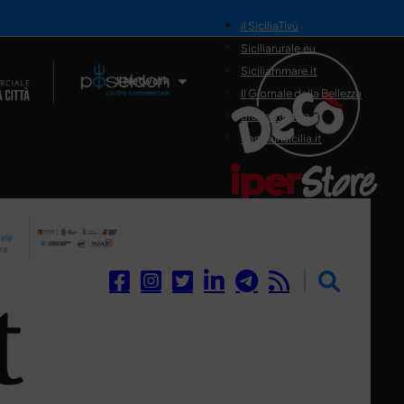
il SiciliaTivù
Siciliarurale.eu
Siciliammare.it
Il Network
Il Giornale della Bellezza
Siciliamedica.it
Sanitainsicilia.it