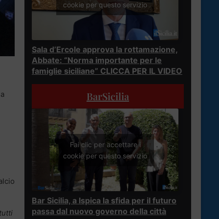
cookie per questo servizio
Sala d’Ercole approva la rottamazione,
Abbate: “Norma importante per le
famiglie siciliane” CLICCA PER IL VIDEO
BarSicilia
 a
e
Fai clic per accettare i
cookie per questo servizio
alcio
Bar Sicilia, a Ispica la sfida per il futuro
passa dal nuovo governo della città
utti