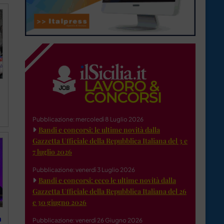
Pubblicazione: mercoledì 8 Luglio 2026
Bandi e concorsi: le ultime novità dalla
Gazzetta Ufficiale della Repubblica Italiana del 3 e
7 luglio 2026
Pubblicazione: venerdì 3 Luglio 2026
Bandi e concorsi: ecco le ultime novità dalla
Gazzetta Ufficiale della Repubblica Italiana del 26
e 30 giugno 2026
a
Pubblicazione: venerdì 26 Giugno 2026