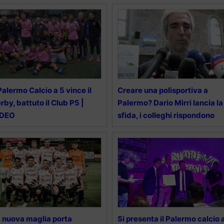
 Palermo Calcio a 5 vince il
Creare una polisportiva a
rby, battuto il Club P5 |
Palermo? Dario Mirri lancia la
IDEO
sfida, i colleghi rispondono
 nuova maglia porta
Si presenta il Palermo calcio 