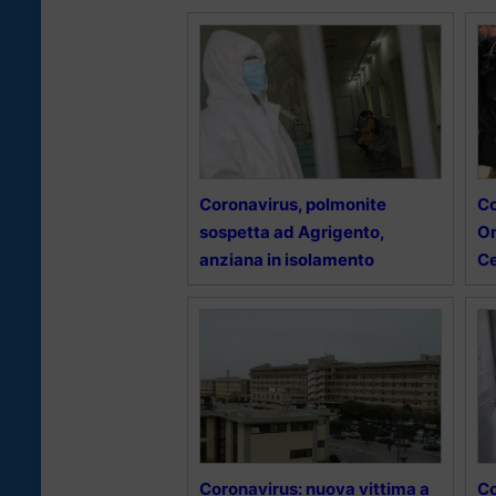
Coronavirus, polmonite
Co
sospetta ad Agrigento,
Or
anziana in isolamento
Ce
Coronavirus: nuova vittima a
Co