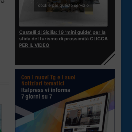
ona
cookie per questo servizio
Castelli di Sicilia: 19 ‘mini guide’ per la
sfida del turismo di prossimità CLICCA
PER IL VIDEO