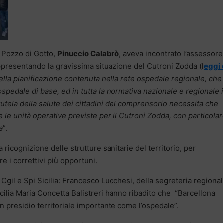
a Pozzo di Gotto,
Pinuccio Calabrò
, aveva incontrato l’assessore
presentando la gravissima situazione del Cutroni Zodda (l
eggi 
ella pianificazione contenuta nella rete ospedale regionale, che
spedale di base, ed in tutta la normativa nazionale e regionale 
 tutela della salute dei cittadini del comprensorio necessita che
e le unità operative previste per il Cutroni Zodda, con particola
a
”.
a ricognizione delle strutture sanitarie del territorio, per
e i correttivi più opportuni.
Cgil e Spi Sicilia: Francesco Lucchesi, della segreteria regiona
icilia Maria Concetta Balistreri hanno ribadito che “Barcellona
 presidio territoriale importante come l’ospedale”.