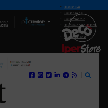
il SiciliaTivù
Siciliarurale.eu
Siciliammare.it
Il Network
Il Giornale della Bellezza
Siciliamedica.it
Sanitainsicilia.it