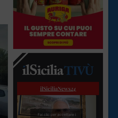
ilSiciliaNews
24
Fai clic per accettare i