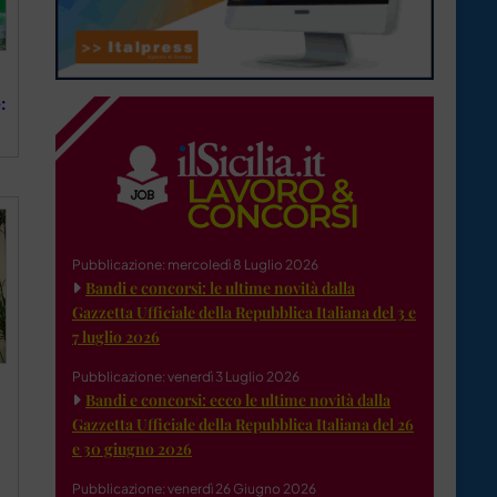
:
Pubblicazione: mercoledì 8 Luglio 2026
Bandi e concorsi: le ultime novità dalla
Gazzetta Ufficiale della Repubblica Italiana del 3 e
7 luglio 2026
Pubblicazione: venerdì 3 Luglio 2026
Bandi e concorsi: ecco le ultime novità dalla
Gazzetta Ufficiale della Repubblica Italiana del 26
e 30 giugno 2026
Pubblicazione: venerdì 26 Giugno 2026