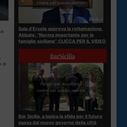
cookie per questo servizio
Sala d’Ercole approva la rottamazione,
ai
Abbate: “Norma importante per le
famiglie siciliane” CLICCA PER IL VIDEO
BarSicilia
,
e di
Fai clic per accettare i
cookie per questo servizio
Bar Sicilia, a Ispica la sfida per il futuro
passa dal nuovo governo della città