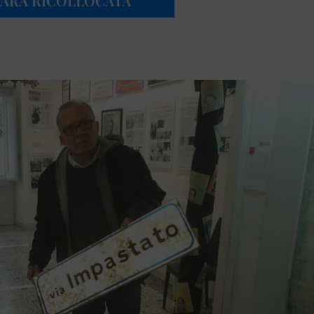
 “SARÀ RICOLLOCATA”