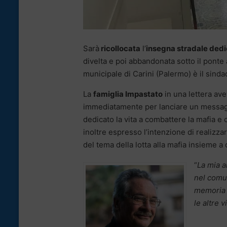
Sarà
ricollocata
l’
insegna stradale dedi
divelta e poi abbandonata sotto il ponte a
municipale di Carini (Palermo) è il sind
La
famiglia Impastato
in una lettera ave
immediatamente per lanciare un messaggio 
dedicato la vita a combattere la mafia e
inoltre espresso l’intenzione di realizza
del tema della lotta alla mafia insieme a 
“
La mia 
nel comun
memoria F
le altre v