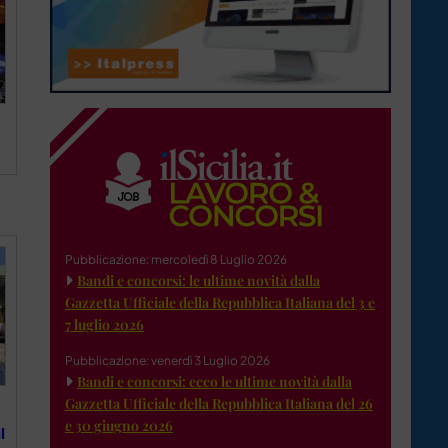
Pubblicazione: mercoledì 8 Luglio 2026
Bandi e concorsi: le ultime novità dalla
Gazzetta Ufficiale della Repubblica Italiana del 3 e
7 luglio 2026
Pubblicazione: venerdì 3 Luglio 2026
Bandi e concorsi: ecco le ultime novità dalla
Gazzetta Ufficiale della Repubblica Italiana del 26
e 30 giugno 2026
l