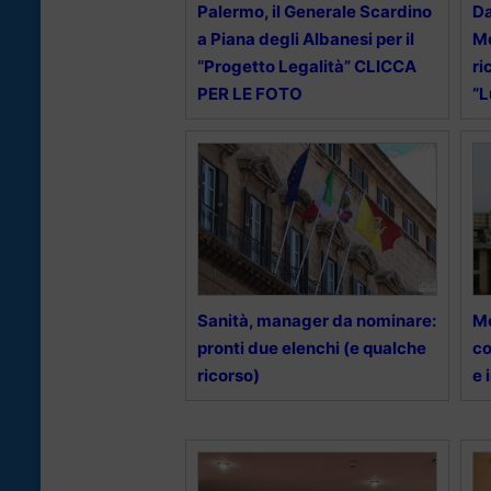
Palermo, il Generale Scardino
Da
a Piana degli Albanesi per il
Mo
“Progetto Legalità” CLICCA
ri
PER LE FOTO
“L
Sanità, manager da nominare:
Mo
pronti due elenchi (e qualche
co
ricorso)
e 