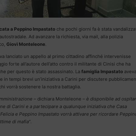
cata a Peppino Impastato
che pochi giorni fa è stata vandalizza
utostradale. Ad avanzare la richiesta, via mail, alla polizia
aco,
Giovì Monteleone
.
va lanciato un appello al primo cittadino affinché intervenisse
forte all’autore dell’atto contro il militante di Cinisi che ha
 che per questo è stato assassinato. La
famiglia Impastato
avev
re in tempi brevi un’iniziativa a Carini per discutere pubblicame
chi vorrà sostenere la nostra battaglia.
amministrazione
– dichiara Monteleone –
è disponibile ad ospita
e di Carini e a partecipare a qualunque iniziativa che Casa
elicia e Peppino Impastato vorrà attivare per ricordare Peppin
ittime di mafia
“.