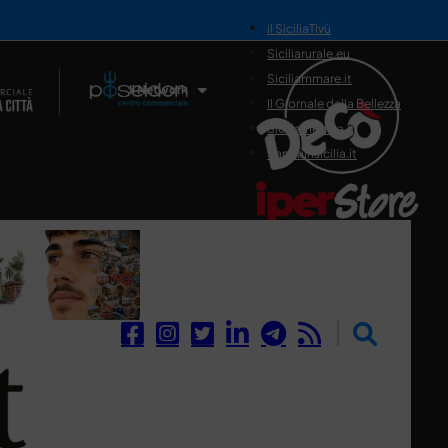
il SiciliaTivù
Siciliarurale.eu
Siciliammare.it
Il Network
Il Giornale della Bellezza
Siciliamedica.it
Sanitainsicilia.it