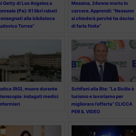
l Getty di Los Angeles a
Messina, 24enne morto in
nreale (Pa): 61 libri rubati
carcere. Apprendi: “Nessuno
consegnati alla biblioteca
si chiederà perché ha deciso
udovico Torres”
di farla finita”
dica (RG), muore durante
Schifani alla Bte: “La Sicilia è
lonscopia: indagati medici
turismo e lavoriamo per
infermieri
migliorare l’offerta” CLICCA
PER IL VIDEO