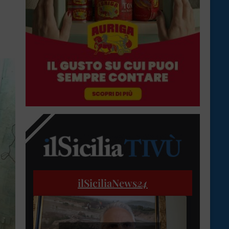
ilSiciliaNews
24