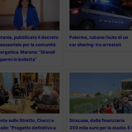
tania, pubblicato il decreto
Palermo, rubano l’auto di un
sessoriale per la comunità
car sharing: tre arrestati
ergetica. Marano: “Grandi
sparmi in bolletta”
nte sullo Stretto, Ciucci a
Siracusa, dalla finanziaria
sile: “Progetto definitivo a
350 mila euro per lo stadio. E i