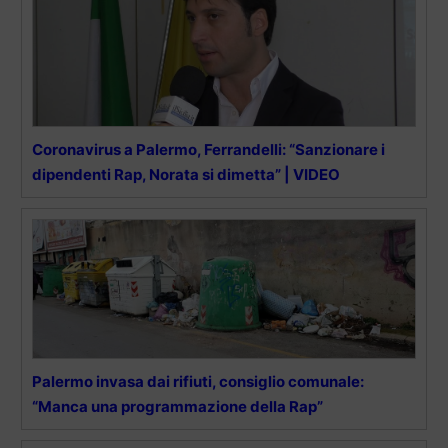
Coronavirus a Palermo, Ferrandelli: “Sanzionare i
dipendenti Rap, Norata si dimetta” | VIDEO
Palermo invasa dai rifiuti, consiglio comunale:
“Manca una programmazione della Rap”