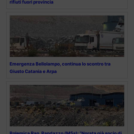
rifiuti fuori provincia
Emergenza Bellolampo, continua lo scontro tra
Giusto Catania e Arpa
Polemica Rap, Randazzo (M5s): “Norata già socio di