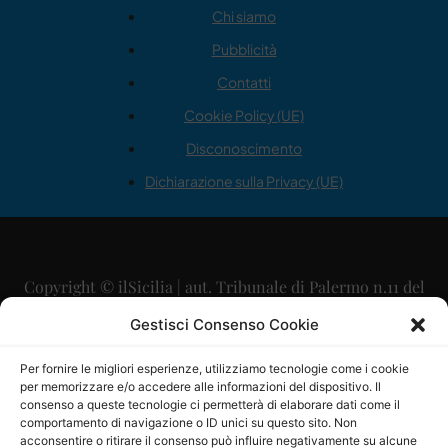
Chi siamo
Pubblicità
Contatti
Cookie Policy (UE)
Disconoscimento
Dichiarazione sulla Privacy (UE)
Copyright © ilSicilia | aut. Tribunale di Palermo n.11 del
29/09/2015
Gestisci Consenso Cookie
Editore: Mercurio Comunicazione Soc. Coop. A.R.L.
Per fornire le migliori esperienze, utilizziamo tecnologie come i cookie
per memorizzare e/o accedere alle informazioni del dispositivo. Il
Direttore Editoriale: Maurizio Scaglione
consenso a queste tecnologie ci permetterà di elaborare dati come il
comportamento di navigazione o ID unici su questo sito. Non
Direttore Responsabile: Maria Calabrese
acconsentire o ritirare il consenso può influire negativamente su alcune