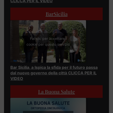
CLICCA PER IL VIDEO
BarSicilia
Fai clic per accettare i
cookie per questo servizio
Bar Sicilia, a Ispica la sfida per il futuro passa
dal nuovo governo della città CLICCA PER IL
VIDEO
La Buona Salute