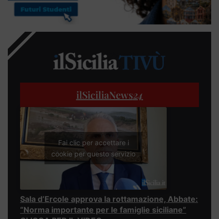
ilSiciliaNews
24
Fai clic per accettare i
cookie per questo servizio
Sala d’Ercole approva la rottamazione, Abbate:
“Norma importante per le famiglie siciliane”