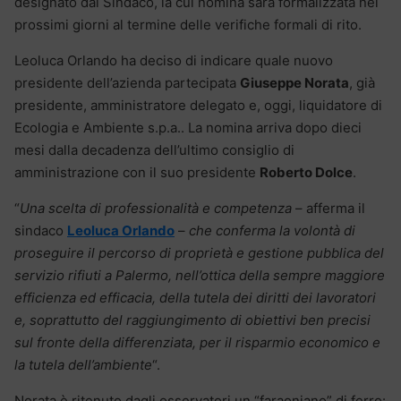
designato dal Sindaco, la cui nomina sarà formalizzata nei
prossimi giorni al termine delle verifiche formali di rito.
Leoluca Orlando ha deciso di indicare quale nuovo
presidente dell’azienda partecipata
Giuseppe Norata
, già
presidente, amministratore delegato e, oggi, liquidatore di
Ecologia e Ambiente s.p.a.. La nomina arriva dopo dieci
mesi dalla decadenza dell’ultimo consiglio di
amministrazione con il suo presidente
Roberto Dolce
.
“
Una scelta di professionalità e competenza
– afferma il
sindaco
Leoluca Orlando
–
che conferma la volontà di
proseguire il percorso di proprietà e gestione pubblica del
servizio rifiuti a Palermo, nell’ottica della sempre maggiore
efficienza ed efficacia, della tutela dei diritti dei lavoratori
e, soprattutto del raggiungimento di obiettivi ben precisi
sul fronte della differenziata, per il risparmio economico e
la tutela dell’ambiente
“.
Norata è ritenuto dagli osservatori un “faraoniano” di ferro: