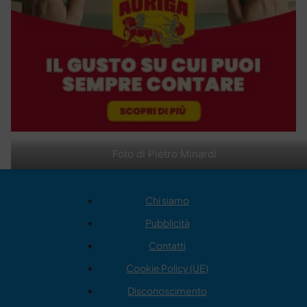
Foto di Pietro Minardi
Chi siamo
Pubblicità
Contatti
Cookie Policy (UE)
Disconoscimento