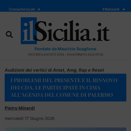
Cronache locali
Il Network
Fondato da Maurizio Scaglione
GIOVEDÌ 6 AGOSTO 2026 - AGGIORNATO ALLE 09:36
Audizioni dei vertici di Amat, Amg, Rap e Reset
I PROBLEMI DEL PRESENTE E IL RINNOVO
DEI CDA, LE PARTECIPATE IN CIMA
ALL’AGENDA DEL COMUNE DI PALERMO
Pietro Minardi
mercoledì 17 Giugno 2026