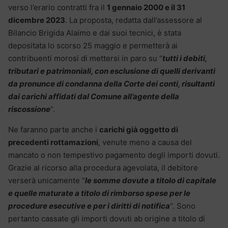
verso l’erario contratti fra il
1 gennaio 2000 e il 31
dicembre 2023
. La proposta, redatta dall’assessore al
Bilancio Brigida Alaimo e dai suoi tecnici, è stata
depositata lo scorso 25 maggio e permetterà ai
contribuenti morosi di mettersi in paro su “
tutti i debiti,
tributari e patrimoniali, con esclusione di quelli derivanti
da pronunce di condanna della Corte dei conti, risultanti
dai carichi affidati dal Comune all’agente della
riscossione
“.
Ne faranno parte anche i
carichi già oggetto di
precedenti rottamazioni
, venute meno a causa del
mancato o non tempestivo pagamento degli importi dovuti.
Grazie al ricorso alla procedura agevolata, il debitore
verserà unicamente “
le somme dovute a titolo di capitale
e quelle maturate a titolo di rimborso spese per le
procedure esecutive e per i diritti di notifica
“. Sono
pertanto cassate gli importi dovuti ab origine a titolo di