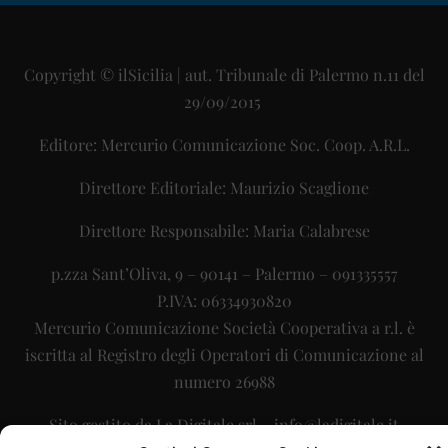
Copyright © ilSicilia | aut. Tribunale di Palermo n.11 del
29/09/2015
Editore: Mercurio Comunicazione Soc. Coop. A.R.L.
Direttore Editoriale: Maurizio Scaglione
Direttore Responsabile: Maria Calabrese
p.zza Sant’Oliva, 9 – 90141 – Palermo – 091335557
P.IVA: 06334930820
Mercurio Comunicazione Società Cooperativa a r.l. è
iscritta al Registro degli Operatori di Comunicazione al
numero 26988
Sito gestito da
La Digitale srl
–
info@ladigitale.it