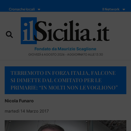
Cronache locali
Il Network
Fondato da Maurizio Scaglione
GIOVEDÌ 6 AGOSTO 2026 - AGGIORNATO ALLE 13:30
TERREMOTO IN FORZA ITALIA, FALCONE
SI DIMETTE DAL COMITATO PER LE
PRIMARIE: “IN MOLTI NON LE VOGLIONO”
Nicola Funaro
martedì 14 Marzo 2017