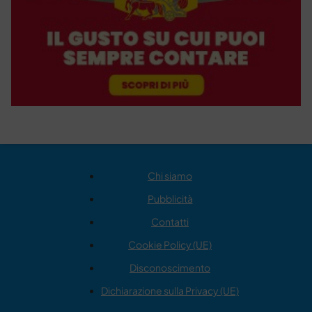
Chi siamo
Pubblicità
Contatti
Cookie Policy (UE)
Disconoscimento
Dichiarazione sulla Privacy (UE)