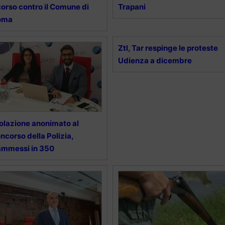
corso contro il Comune di
Trapani
oma
Ztl, Tar respinge le proteste
Udienza a dicembre
olazione anonimato al
ncorso della Polizia,
ammessi in 350