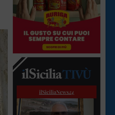
ilSiciliaNews
24