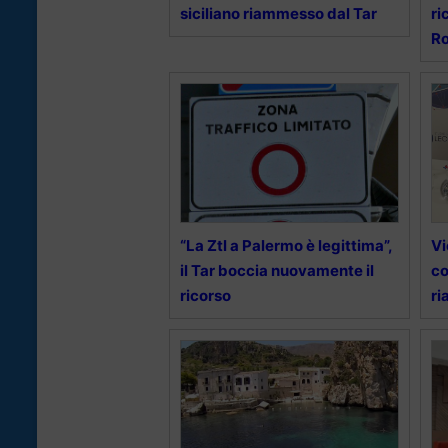
siciliano riammesso dal Tar
ri
R
“La Ztl a Palermo è legittima”,
Vi
il Tar boccia nuovamente il
co
ricorso
ri