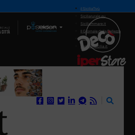
il SiciliaTivù
Siciliarurale.eu
Siciliammare.it
Il Network
Il Giornale della Bellezza
Siciliamedica.it
Sanitainsicilia.it