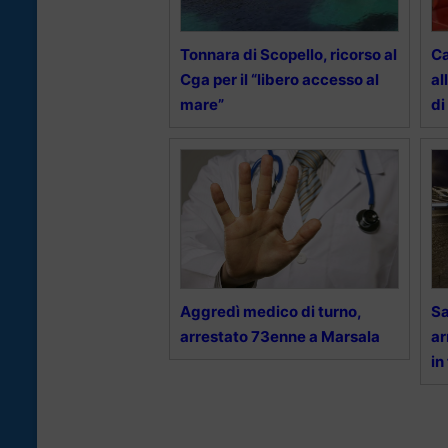
Tonnara di Scopello, ricorso al
Ca
Cga per il “libero accesso al
al
mare”
di
Aggredì medico di turno,
Sa
arrestato 73enne a Marsala
ar
in