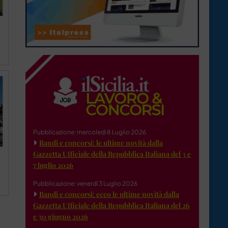
Pubblicazione: mercoledì 8 Luglio 2026
Bandi e concorsi: le ultime novità dalla
Gazzetta Ufficiale della Repubblica Italiana del 3 e
7 luglio 2026
Pubblicazione: venerdì 3 Luglio 2026
Bandi e concorsi: ecco le ultime novità dalla
Gazzetta Ufficiale della Repubblica Italiana del 26
e 30 giugno 2026