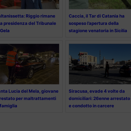
ltanissetta: Riggio rimane
Caccia, il Tar di Catania ha
la presidenza del Tribunale
sospeso l’apertura della
 Gela
stagione venatoria in Sicilia
nta Lucia del Mela, giovane
Siracusa, evade 4 volte da
restato per maltrattamenti
domiciliari: 26enne arrestato
 famiglia
e condotto in carcere