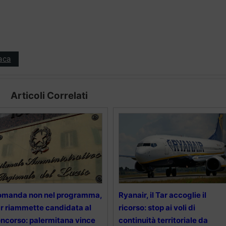
aca
Articoli Correlati
omanda non nel programma,
Ryanair, il Tar accoglie il
r riammette candidata al
ricorso: stop ai voli di
ncorso: palermitana vince
continuità territoriale da