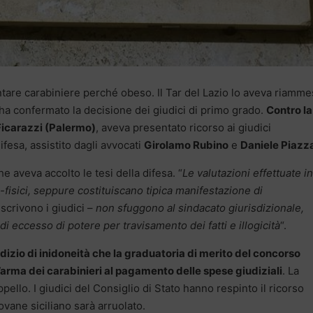
ntare carabiniere perché obeso. Il Tar del Lazio lo aveva riamm
o ha confermato la decisione dei giudici di primo grado.
Contro la
 Ficarazzi (Palermo)
, aveva presentato ricorso ai giudici
ifesa, assistito dagli avvocati
Girolamo Rubino
e
Daniele Piazz
e aveva accolto le tesi della difesa. “
Le valutazioni effettuate in
-fisici, seppure costituiscano tipica manifestazione di
– scrivono i giudici –
non sfuggono al sindacato giurisdizionale,
di eccesso di potere per travisamento dei fatti e illogicità
“.
iudizio di inidoneità che la graduatoria di merito del concorso
rma dei carabinieri al pagamento delle spese giudiziali
. La
ello. I giudici del Consiglio di Stato hanno respinto il ricorso
iovane siciliano sarà arruolato.