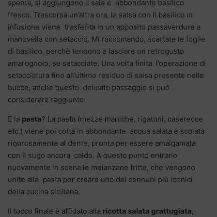
spenta, si aggiungono il sale e abbondante basilico
fresco. Trascorsa un’altra ora, la salsa con il basilico in
infusione viene trasferita in un apposito passaverdure a
manovella con setaccio. Mi raccomando, scartate le foglie
di basilico, perchè tendono a lasciare un retrogusto
amarognolo, se setacciate. Una volta finita l’operazione di
setacciatura fino all’ultimo residuo di salsa presente nelle
bucce, anche questo delicato passaggio si può
considerare raggiunto.
E la
pasta
? La pasta (mezze maniche, rigatoni, caserecce
etc.) viene poi cotta in abbondante acqua salata e scolata
rigorosamente al dente, pronta per essere amalgamata
con il sugo ancora caldo. A questo punto entrano
nuovamente in scena le melanzane fritte, che vengono
unite alla pasta per creare uno dei connubi più iconici
della cucina siciliana.
Il tocco finale è affidato alla
ricotta salata grattugiata,