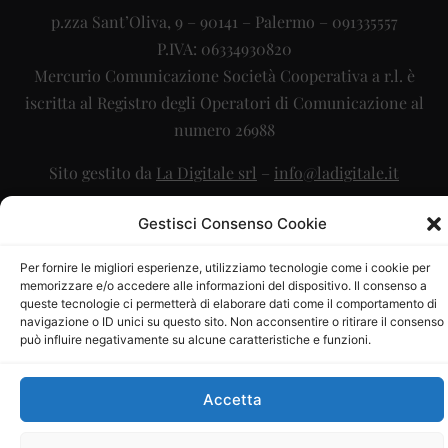
p.zza Sant’Oliva, 9 – 90141 – Palermo – 091335557
P.IVA: 06334930820
Mercurio Comunicazione Società Cooperativa a r.l. è
iscritta al Registro degli Operatori di Comunicazione al
numero 26988
Sito gestito da
La Digitale srl
–
info@ladigitale.it
Gestisci Consenso Cookie
Per fornire le migliori esperienze, utilizziamo tecnologie come i cookie per
memorizzare e/o accedere alle informazioni del dispositivo. Il consenso a
queste tecnologie ci permetterà di elaborare dati come il comportamento di
navigazione o ID unici su questo sito. Non acconsentire o ritirare il consenso
può influire negativamente su alcune caratteristiche e funzioni.
Accetta